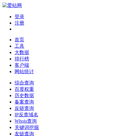
登录
注册
首页
工具
大数据
排行榜
客户端
网站统计
综合查询
百度权重
历史数据
备案查询
反链查询
IP反查域名
Whois查询
关键词挖掘
友链查询