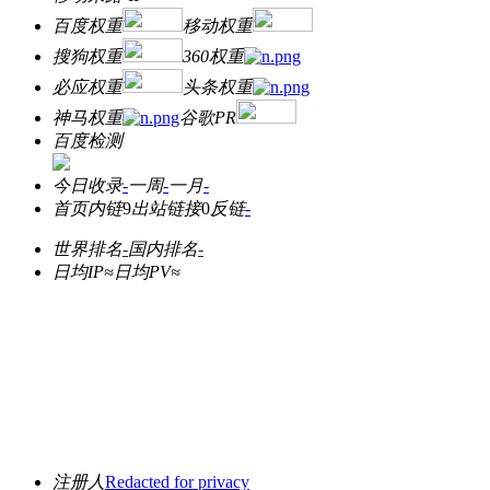
百度权重
移动权重
搜狗权重
360权重
必应权重
头条权重
神马权重
谷歌PR
百度检测
今日收录
-
一周
-
一月
-
首页内链
9
出站链接
0
反链
-
世界排名
-
国内排名
-
日均IP≈
日均PV≈
注册人
Redacted for privacy