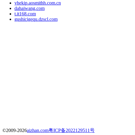
vhekip.aosmithh.com.cn
dahaiwang.com
t.it168.com
gushicigequ.dzscl.com
©2009-2026
aizhan.com
粤ICP备2022129511号