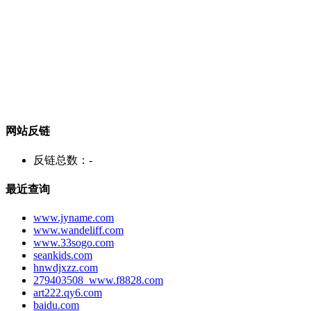
网站反链
反链总数：
-
最近查询
www.jyname.com
www.wandeliff.com
www.33sogo.com
seankids.com
hnwdjxzz.com
279403508_www.f8828.com
art222.qy6.com
baidu.com