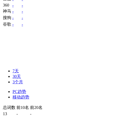
360
-
-
神马
-
-
搜狗
-
-
谷歌
-
-
7天
30天
3个月
PC趋势
移动趋势
总词数
前10名
前20名
13
-
-