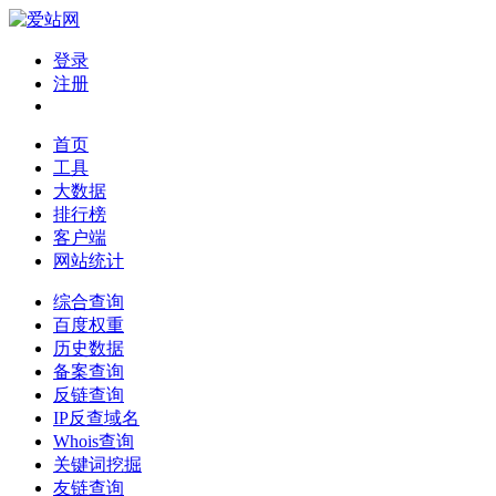
登录
注册
首页
工具
大数据
排行榜
客户端
网站统计
综合查询
百度权重
历史数据
备案查询
反链查询
IP反查域名
Whois查询
关键词挖掘
友链查询