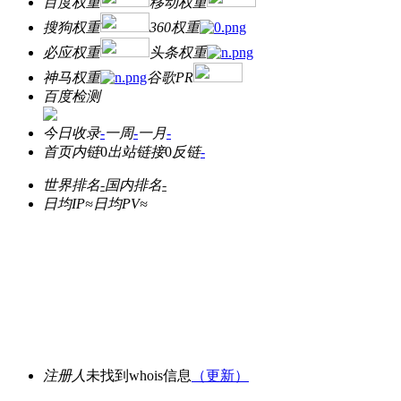
百度权重
移动权重
搜狗权重
360权重
必应权重
头条权重
神马权重
谷歌PR
百度检测
今日收录
-
一周
-
一月
-
首页内链
0
出站链接
0
反链
-
世界排名
-
国内排名
-
日均IP≈
日均PV≈
注册人
未找到whois信息
（更新）