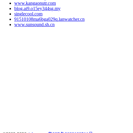
www.kangaonutr.com
blog.ai9.o15ey344sg.my
singlecool.com
91510108ma6bga029q.lanwatcher.cn
www.sunsound.sh.cn