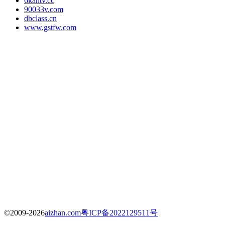
6kantv.cc
90033v.com
dbclass.cn
www.gstfw.com
©2009-2026
aizhan.com
粤ICP备2022129511号