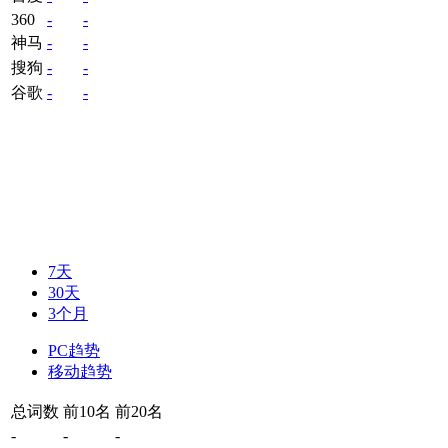
360
-
-
神马
-
-
搜狗
-
-
谷歌
-
-
7天
30天
3个月
PC趋势
移动趋势
总词数
前10名
前20名
-
-
-