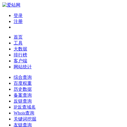
登录
注册
首页
工具
大数据
排行榜
客户端
网站统计
综合查询
百度权重
历史数据
备案查询
反链查询
IP反查域名
Whois查询
关键词挖掘
友链查询