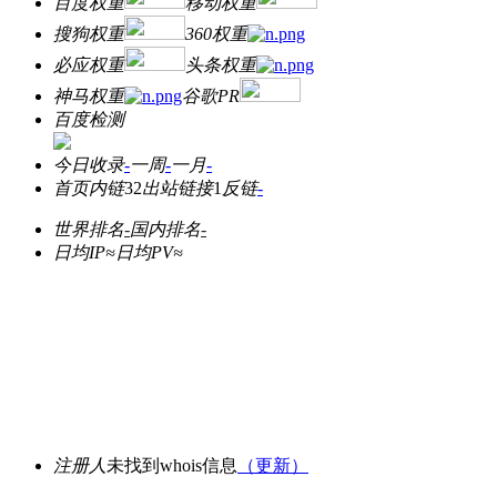
百度权重
移动权重
搜狗权重
360权重
必应权重
头条权重
神马权重
谷歌PR
百度检测
今日收录
-
一周
-
一月
-
首页内链
32
出站链接
1
反链
-
世界排名
-
国内排名
-
日均IP≈
日均PV≈
注册人
未找到whois信息
（更新）