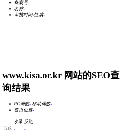
备案号
-
名称
-
审核时间
-
性质
-
www.kisa.or.kr 网站的SEO查
询结果
PC词数
-
移动词数
-
首页位置
-
收录
反链
百度
-
-