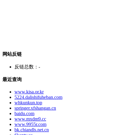
网站反链
反链总数：
-
最近查询
www.kisa.or.kr
5224.dalishifuheban.com
whkunkun.top
springer.xfshangan.cn
baidu.com
www.mxdm9.cc
www.9955r.com
bk.chiandls.net.cn