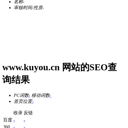
名称
-
审核时间
-
性质
-
www.kuyou.cn 网站的SEO查
询结果
PC词数
-
移动词数
-
首页位置
-
收录
反链
百度
-
-
360
-
-