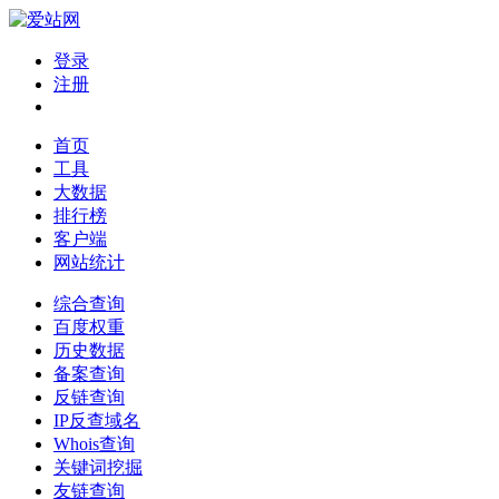
登录
注册
首页
工具
大数据
排行榜
客户端
网站统计
综合查询
百度权重
历史数据
备案查询
反链查询
IP反查域名
Whois查询
关键词挖掘
友链查询