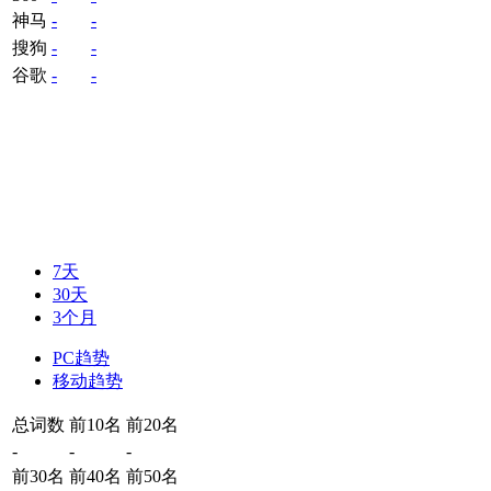
神马
-
-
搜狗
-
-
谷歌
-
-
7天
30天
3个月
PC趋势
移动趋势
总词数
前10名
前20名
-
-
-
前30名
前40名
前50名