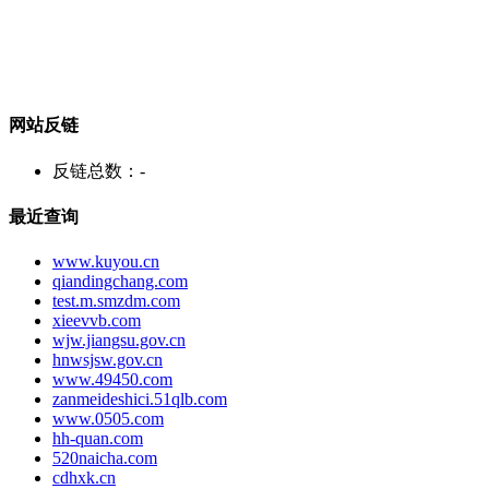
网站反链
反链总数：
-
最近查询
www.kuyou.cn
qiandingchang.com
test.m.smzdm.com
xieevvb.com
wjw.jiangsu.gov.cn
hnwsjsw.gov.cn
www.49450.com
zanmeideshici.51qlb.com
www.0505.com
hh-quan.com
520naicha.com
cdhxk.cn