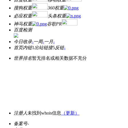
搜狗权重
360权重
必应权重
头条权重
神马权重
谷歌PR
百度检测
今日收录
-
一周
-
一月
-
首页内链
1
出站链接
5
反链
-
世界排名
暂无排名或相关数据不充分
注册人
未找到whois信息
（更新）
备案号
-