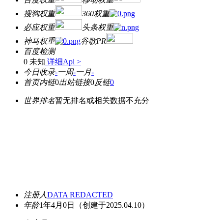
搜狗权重
360权重
必应权重
头条权重
神马权重
谷歌PR
百度检测
0 未知
详细Api >
今日收录
-
一周
-
一月
-
首页内链
0
出站链接
0
反链
0
世界排名
暂无排名或相关数据不充分
注册人
DATA REDACTED
年龄
1年4月0日
（创建于2025.04.10）