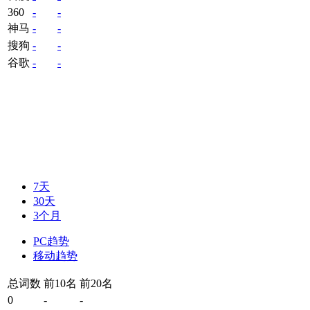
360
-
-
神马
-
-
搜狗
-
-
谷歌
-
-
7天
30天
3个月
PC趋势
移动趋势
总词数
前10名
前20名
0
-
-