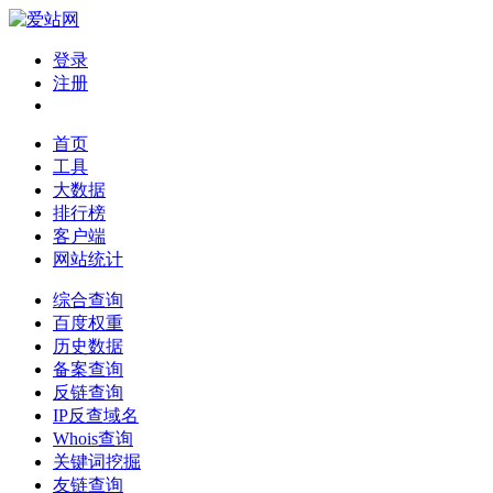
登录
注册
首页
工具
大数据
排行榜
客户端
网站统计
综合查询
百度权重
历史数据
备案查询
反链查询
IP反查域名
Whois查询
关键词挖掘
友链查询