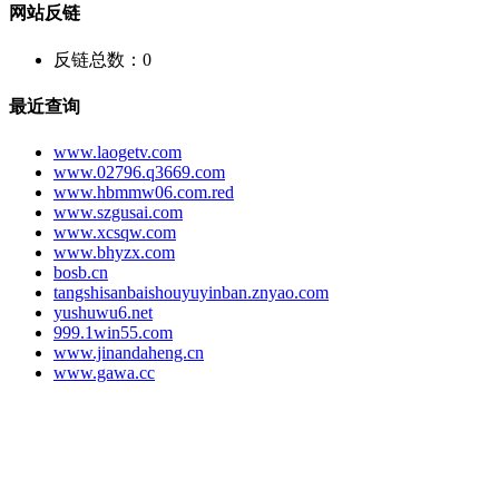
网站反链
反链总数：
0
最近查询
www.laogetv.com
www.02796.q3669.com
www.hbmmw06.com.red
www.szgusai.com
www.xcsqw.com
www.bhyzx.com
bosb.cn
tangshisanbaishouyuyinban.znyao.com
yushuwu6.net
999.1win55.com
www.jinandaheng.cn
www.gawa.cc