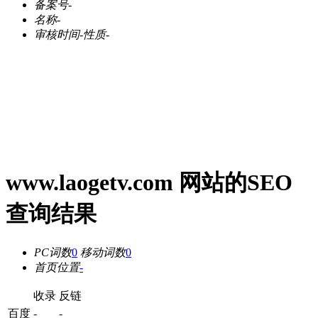
备案号
-
名称
-
审核时间
-
性质
-
www.laogetv.com 网站的SEO
查询结果
PC词数
0
移动词数
0
首页位置
-
收录
反链
百度
-
-