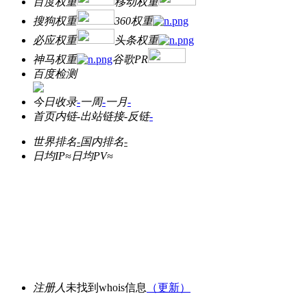
百度权重
移动权重
搜狗权重
360权重
必应权重
头条权重
神马权重
谷歌PR
百度检测
今日收录
-
一周
-
一月
-
首页内链
-
出站链接
-
反链
-
世界排名
-
国内排名
-
日均IP≈
日均PV≈
注册人
未找到whois信息
（更新）