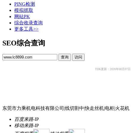
PING检测
模拟抓取
网站PK
综合收录查询
更多工具>>
SEO综合查询
TDK更新：2026年08月07日
东莞市力乘机电科技有限公司|线切割中|快走丝机|电柜|火花机
百度来路
-
IP
移动来路
-
IP