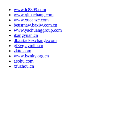
www.lc8899.com
www.qimachang.com
www.xueanzc.com
beusrnaw.baxiw.com.cn
www.yachuanggroup.com
ikangyuan.cn
dba.stackexchange.com
gf3vg.aymihr.cn
zkttc.com
www.lsznky.org.cn
t.sohu.com
xfuzhou.cn