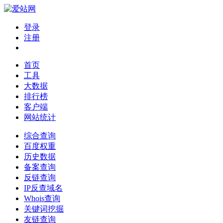
登录
注册
首页
工具
大数据
排行榜
客户端
网站统计
综合查询
百度权重
历史数据
备案查询
反链查询
IP反查域名
Whois查询
关键词挖掘
友链查询