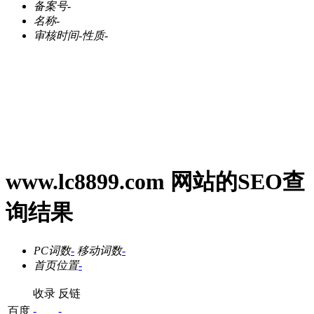
备案号
-
名称
-
审核时间
-
性质
-
www.lc8899.com 网站的SEO查
询结果
PC词数
-
移动词数
-
首页位置
-
收录
反链
百度
-
-