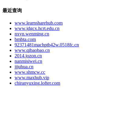
最近查询
www.learnsharehub.com
www.jdgcx.hcrt.edu.cn
nxyn.wenming.cn
bmbta.com
92371481machptb42w.0518fc.cn
www.qibaobao.cn
2014.jozon.cn
nanmisiwei.cn
jjjuhua.cn
www.shmcw.cc
www.maxhub.vip
chiranyuxing.lofter.com