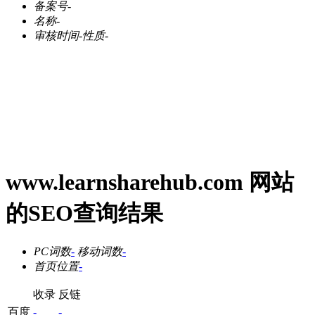
备案号
-
名称
-
审核时间
-
性质
-
www.learnsharehub.com 网站
的SEO查询结果
PC词数
-
移动词数
-
首页位置
-
收录
反链
百度
-
-