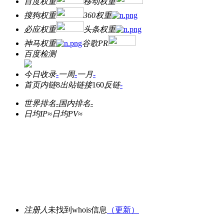
百度权重
移动权重
搜狗权重
360权重
必应权重
头条权重
神马权重
谷歌PR
百度检测
今日收录
-
一周
-
一月
-
首页内链
8
出站链接
160
反链
-
世界排名
-
国内排名
-
日均IP≈
日均PV≈
注册人
未找到whois信息
（更新）