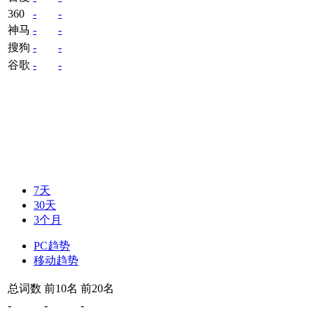
360
-
-
神马
-
-
搜狗
-
-
谷歌
-
-
7天
30天
3个月
PC趋势
移动趋势
总词数
前10名
前20名
-
-
-