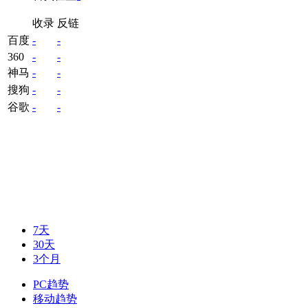
收录
反链
百度
-
-
360
-
-
神马
-
-
搜狗
-
-
谷歌
-
-
7天
30天
3个月
PC趋势
移动趋势