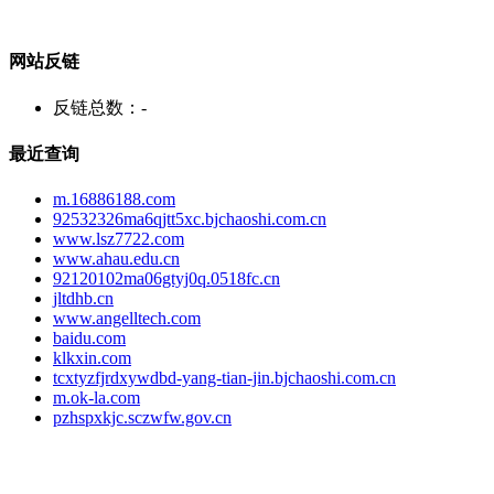
网站反链
反链总数：
-
最近查询
m.16886188.com
92532326ma6qjtt5xc.bjchaoshi.com.cn
www.lsz7722.com
www.ahau.edu.cn
92120102ma06gtyj0q.0518fc.cn
jltdhb.cn
www.angelltech.com
baidu.com
klkxin.com
tcxtyzfjrdxywdbd-yang-tian-jin.bjchaoshi.com.cn
m.ok-la.com
pzhspxkjc.sczwfw.gov.cn