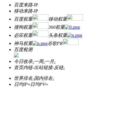
百度来路
-
IP
移动来路
-
IP
百度权重
移动权重
搜狗权重
360权重
必应权重
头条权重
神马权重
谷歌PR
百度检测
今日收录
-
一周
-
一月
-
首页内链
-
出站链接
-
反链
-
世界排名
-
国内排名
-
日均IP≈
日均PV≈