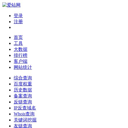
登录
注册
首页
工具
大数据
排行榜
客户端
网站统计
综合查询
百度权重
历史数据
备案查询
反链查询
IP反查域名
Whois查询
关键词挖掘
友链查询