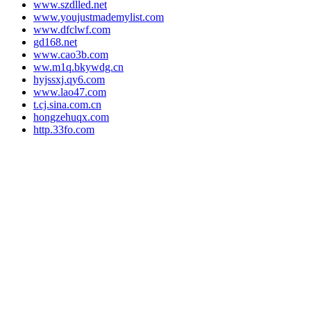
www.szdlled.net
www.youjustmademylist.com
www.dfclwf.com
gd168.net
www.cao3b.com
ww.m1q.bkywdg.cn
hyjssxj.qy6.com
www.lao47.com
t.cj.sina.com.cn
hongzehuqx.com
http.33fo.com