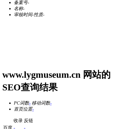
备案号
-
名称
-
审核时间
-
性质
-
www.lygmuseum.cn 网站的
SEO查询结果
PC词数
-
移动词数
-
首页位置
-
收录
反链
百度
-
-