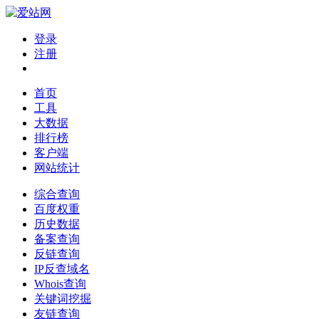
登录
注册
首页
工具
大数据
排行榜
客户端
网站统计
综合查询
百度权重
历史数据
备案查询
反链查询
IP反查域名
Whois查询
关键词挖掘
友链查询