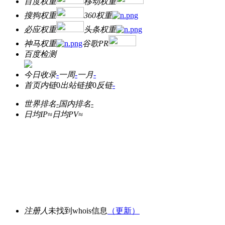
百度权重
移动权重
搜狗权重
360权重
必应权重
头条权重
神马权重
谷歌PR
百度检测
今日收录
-
一周
-
一月
-
首页内链
0
出站链接
0
反链
-
世界排名
-
国内排名
-
日均IP≈
日均PV≈
注册人
未找到whois信息
（更新）