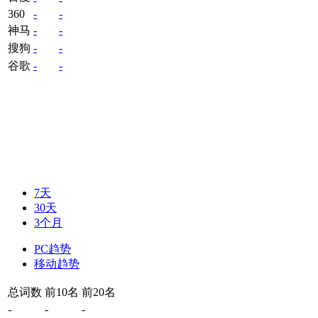
360
-
-
神马
-
-
搜狗
-
-
谷歌
-
-
7天
30天
3个月
PC趋势
移动趋势
总词数
前10名
前20名
-
-
-