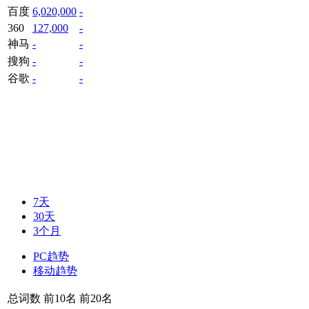
百度
6,020,000
-
360
127,000
-
神马
-
-
搜狗
-
-
谷歌
-
-
7天
30天
3个月
PC趋势
移动趋势
总词数
前10名
前20名