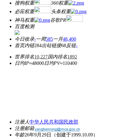
搜狗权重
360权重
必应权重
头条权重
神马权重
谷歌PR
百度检测
今日收录
-
一周
585
一月
48,400
首页内链
284
出站链接
68
反链
-
世界排名
10,227
国内排名
1892
日均IP≈
48000
日均PV≈
110400
注册人
中华人民共和国民政部
注册邮箱
年龄
26年9月29日
（创建于1999.10.09）