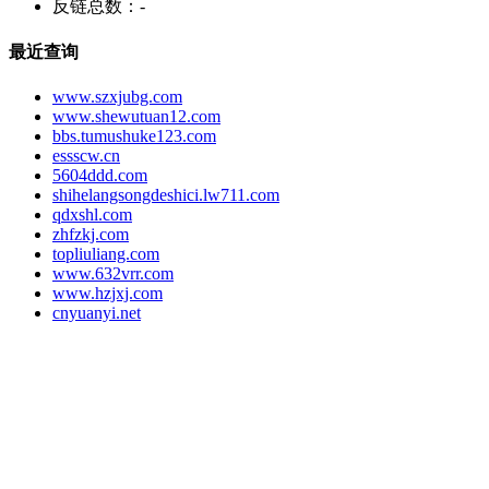
反链总数：
-
最近查询
www.szxjubg.com
www.shewutuan12.com
bbs.tumushuke123.com
essscw.cn
5604ddd.com
shihelangsongdeshici.lw711.com
qdxshl.com
zhfzkj.com
topliuliang.com
www.632vrr.com
www.hzjxj.com
cnyuanyi.net