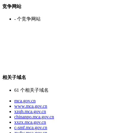
竞争网站
-
个竞争网站
相关子域名
61
个相关子域名
mca.gov.cn
www.mca.gov.cn
xzqh.mca.gov.cn
chinanpo.mca.gov.cn
xxzx.mca.gov.cn
c-smf.mca.gov.cn
zwfw.mca.gov.cn