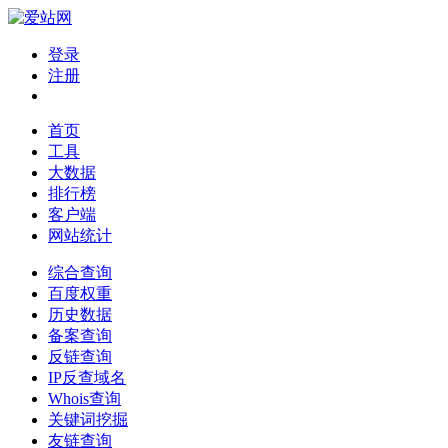
登录
注册
首页
工具
大数据
排行榜
客户端
网站统计
综合查询
百度权重
历史数据
备案查询
反链查询
IP反查域名
Whois查询
关键词挖掘
友链查询