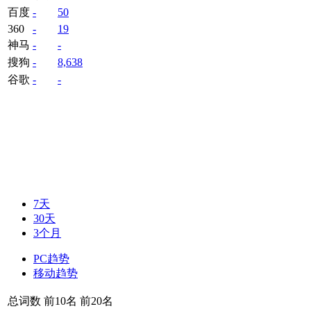
百度
-
50
360
-
19
神马
-
-
搜狗
-
8,638
谷歌
-
-
7天
30天
3个月
PC趋势
移动趋势
总词数
前10名
前20名