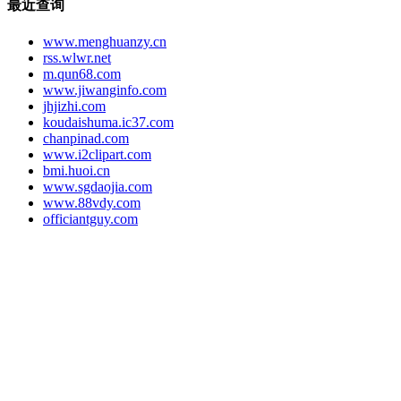
最近查询
www.menghuanzy.cn
rss.wlwr.net
m.qun68.com
www.jiwanginfo.com
jhjizhi.com
koudaishuma.ic37.com
chanpinad.com
www.i2clipart.com
bmi.huoi.cn
www.sgdaojia.com
www.88vdy.com
officiantguy.com