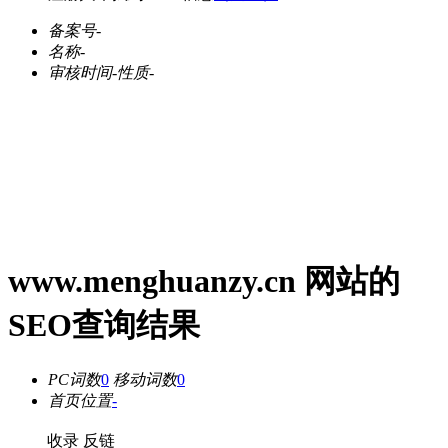
备案号
-
名称
-
审核时间
-
性质
-
www.menghuanzy.cn 网站的
SEO查询结果
PC词数
0
移动词数
0
首页位置
-
收录
反链