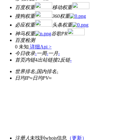
百度权重
移动权重
搜狗权重
360权重
必应权重
头条权重
神马权重
谷歌PR
百度检测
0 未知
详细Api >
今日收录
-
一周
-
一月
-
首页内链
4
出站链接
2
反链
-
世界排名
-
国内排名
-
日均IP≈
日均PV≈
注册人
未找到whois信息
（更新）