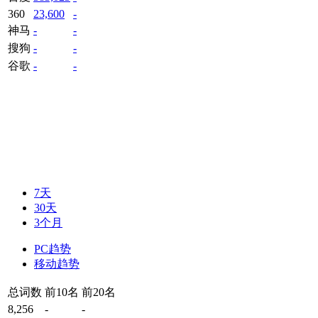
360
23,600
-
神马
-
-
搜狗
-
-
谷歌
-
-
7天
30天
3个月
PC趋势
移动趋势
总词数
前10名
前20名
8,256
-
-