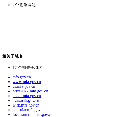
-
个竞争网站
相关子域名
17
个相关子域名
mfa.gov.cn
www.mfa.gov.cn
cs.mfa.gov.cn
brics2022.mfa.gov.cn
kaolu.mfa.gov.cn
avas.mfa.gov.cn
wjfp.mfa.gov.cn
consular.mfa.gov.cn
focacsummit.mfa.gov.cn