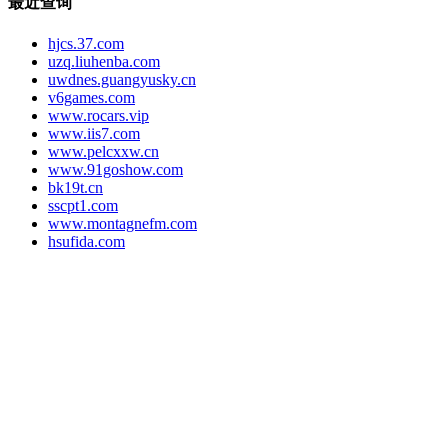
最近查询
hjcs.37.com
uzq.liuhenba.com
uwdnes.guangyusky.cn
v6games.com
www.rocars.vip
www.iis7.com
www.pelcxxw.cn
www.91goshow.com
bk19t.cn
sscpt1.com
www.montagnefm.com
hsufida.com