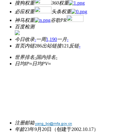
搜狗权重
360权重
必应权重
头条权重
神马权重
谷歌PR
百度检测
今日收录
-
一周
1,190
一月
-
首页内链
286
出站链接
121
反链
-
世界排名
-
国内排名
-
日均IP≈
日均PV≈
注册邮箱
年龄
23年9月20日
（创建于2002.10.17）