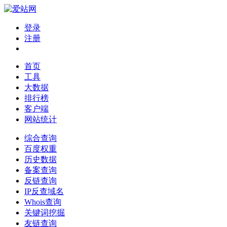
登录
注册
首页
工具
大数据
排行榜
客户端
网站统计
综合查询
百度权重
历史数据
备案查询
反链查询
IP反查域名
Whois查询
关键词挖掘
友链查询