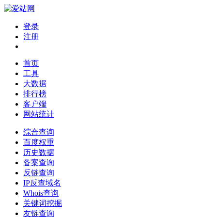
登录
注册
首页
工具
大数据
排行榜
客户端
网站统计
综合查询
百度权重
历史数据
备案查询
反链查询
IP反查域名
Whois查询
关键词挖掘
友链查询