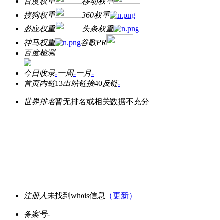
百度权重
移动权重
搜狗权重
360权重
必应权重
头条权重
神马权重
谷歌PR
百度检测
今日收录
-
一周
-
一月
-
首页内链
13
出站链接
40
反链
-
世界排名
暂无排名或相关数据不充分
注册人
未找到whois信息
（更新）
备案号
-