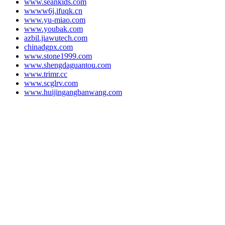
www.seankids.com
wwww6j.ifuqk.cn
www.yu-miao.com
www.youbak.com
azbil.jiawutech.com
chinadgpx.com
www.stone1999.com
www.shengdaguantou.com
www.trimr.cc
www.scglrv.com
www.huijingangbanwang.com