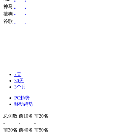
神马
-
-
搜狗
-
-
谷歌
-
-
7天
30天
3个月
PC趋势
移动趋势
总词数
前10名
前20名
-
-
-
前30名
前40名
前50名