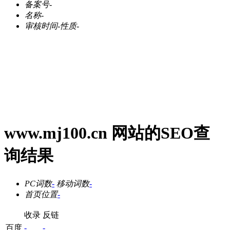
备案号
-
名称
-
审核时间
-
性质
-
www.mj100.cn 网站的SEO查
询结果
PC词数
-
移动词数
-
首页位置
-
收录
反链
百度
-
-