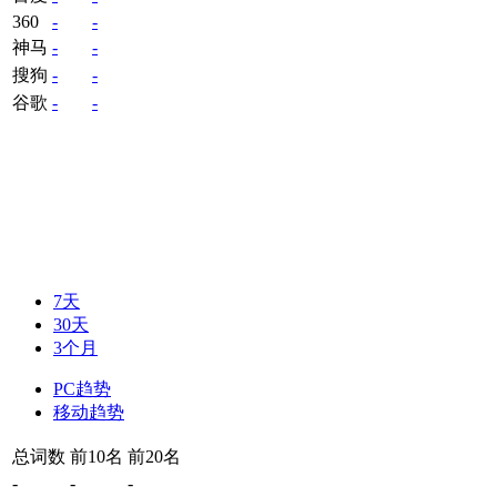
360
-
-
神马
-
-
搜狗
-
-
谷歌
-
-
7天
30天
3个月
PC趋势
移动趋势
总词数
前10名
前20名
-
-
-