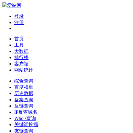
登录
注册
首页
工具
大数据
排行榜
客户端
网站统计
综合查询
百度权重
历史数据
备案查询
反链查询
IP反查域名
Whois查询
关键词挖掘
友链查询