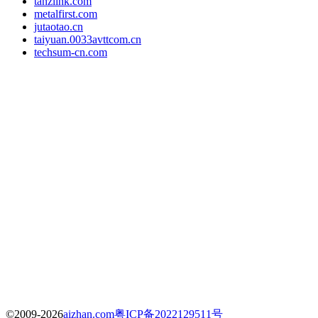
tanzlink.com
metalfirst.com
jutaotao.cn
taiyuan.0033avttcom.cn
techsum-cn.com
©2009-2026
aizhan.com
粤ICP备2022129511号