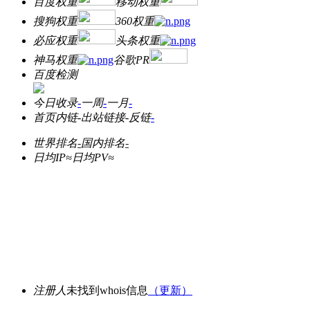
百度权重
移动权重
搜狗权重
360权重
必应权重
头条权重
神马权重
谷歌PR
百度检测
今日收录
-
一周
-
一月
-
首页内链
-
出站链接
-
反链
-
世界排名
-
国内排名
-
日均IP≈
日均PV≈
注册人
未找到whois信息
（更新）