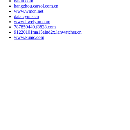
baidu.com
hangzhou.carsol.com.cn
www.wmcn.net
data.cyuns.cn
www.itweiyun.com
787859440.f8828.com
91220101ma15alud2x.lanwatcher.cn
www.kuaic.com