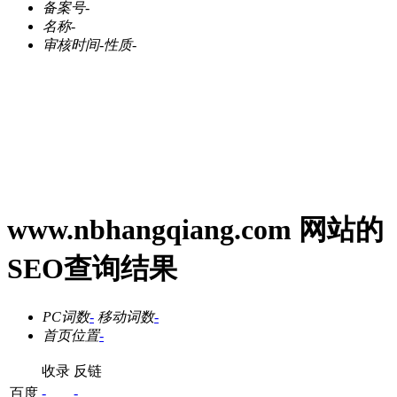
备案号
-
名称
-
审核时间
-
性质
-
www.nbhangqiang.com 网站的
SEO查询结果
PC词数
-
移动词数
-
首页位置
-
收录
反链
百度
-
-