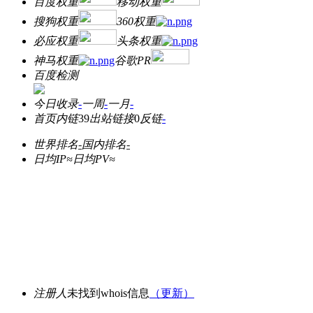
百度权重
移动权重
搜狗权重
360权重
必应权重
头条权重
神马权重
谷歌PR
百度检测
今日收录
-
一周
-
一月
-
首页内链
39
出站链接
0
反链
-
世界排名
-
国内排名
-
日均IP≈
日均PV≈
注册人
未找到whois信息
（更新）