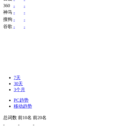
360
-
-
神马
-
-
搜狗
-
-
谷歌
-
-
7天
30天
3个月
PC趋势
移动趋势
总词数
前10名
前20名
-
-
-