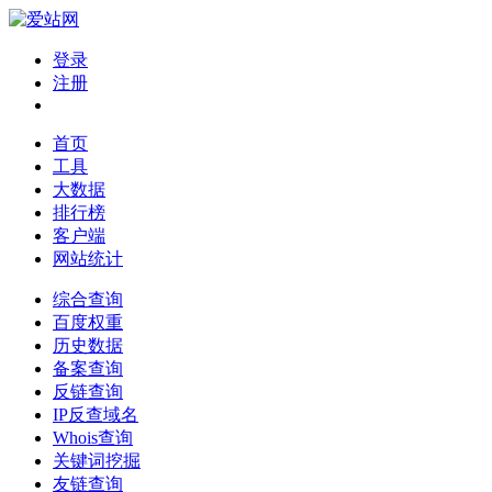
登录
注册
首页
工具
大数据
排行榜
客户端
网站统计
综合查询
百度权重
历史数据
备案查询
反链查询
IP反查域名
Whois查询
关键词挖掘
友链查询