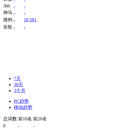
360
-
-
神马
-
-
搜狗
-
10,581
谷歌
-
-
7天
30天
3个月
PC趋势
移动趋势
总词数
前10名
前20名
0
-
-