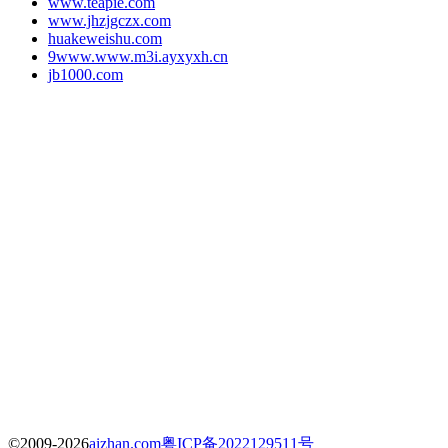
www.teapie.com
www.jhzjgczx.com
huakeweishu.com
9www.www.m3i.ayxyxh.cn
jb1000.com
©2009-2026
aizhan.com
粤ICP备2022129511号