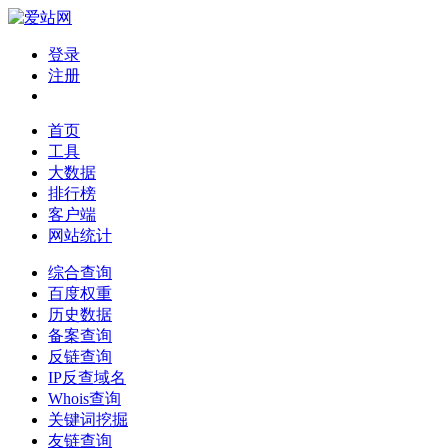
登录
注册
首页
工具
大数据
排行榜
客户端
网站统计
综合查询
百度权重
历史数据
备案查询
反链查询
IP反查域名
Whois查询
关键词挖掘
友链查询