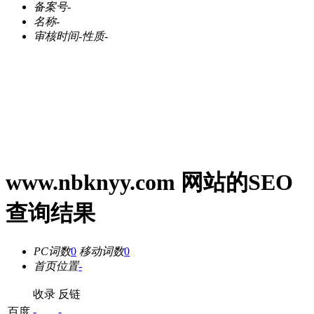
备案号
-
名称
-
审核时间
-
性质
-
www.nbknyy.com 网站的SEO
查询结果
PC词数
0
移动词数
0
首页位置
-
收录
反链
百度
-
-