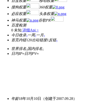
百度权重
移动权重
搜狗权重
360权重
必应权重
头条权重
神马权重
谷歌PR
百度检测
0 未知
详细Api >
今日收录
-
一周
-
一月
-
首页内链
120
出站链接
1
反链
-
世界排名
-
国内排名
-
日均IP≈
日均PV≈
年龄
18年10月10日
（创建于2007.09.28）