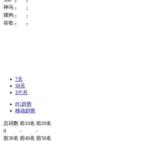
神马
-
-
搜狗
-
-
谷歌
-
-
7天
30天
3个月
PC趋势
移动趋势
总词数
前10名
前20名
0
-
-
前30名
前40名
前50名