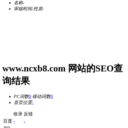
名称
-
审核时间
-
性质
-
www.ncxb8.com 网站的SEO查
询结果
PC词数
0
移动词数
0
首页位置
-
收录
反链
百度
-
-
360
-
-