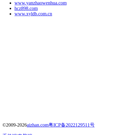
www.yanzhaowenhua.com
hcz898.com
www.xyldb.com.cn
©2009-2026
aizhan.com
粤ICP备2022129511号