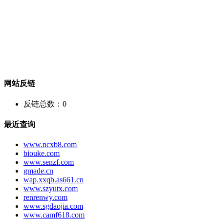
网站反链
反链总数：
0
最近查询
www.ncxb8.com
biouke.com
www.senzf.com
gmade.cn
wap.xxqb.as661.cn
www.szyutx.com
renrenwy.com
www.sgdaojia.com
www.camf618.com