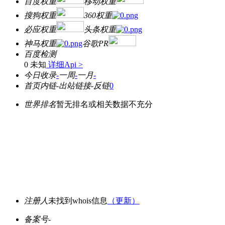
百度权重
移动权重
搜狗权重
360权重
必应权重
头条权重
神马权重
谷歌PR
百度检测
0 未知
详细Api >
今日收录
-
一周
-
一月
-
首页内链
-
出站链接
-
反链
0
世界排名
暂无排名或相关数据不充分
注册人
未找到whois信息
（更新）
备案号
-