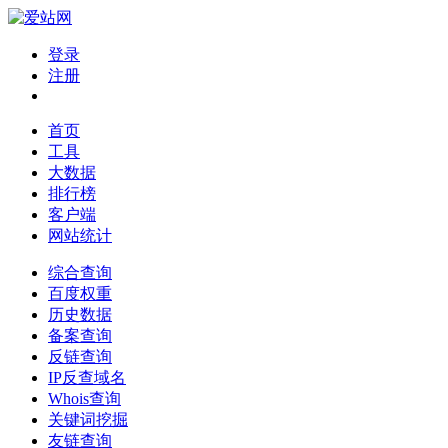
登录
注册
首页
工具
大数据
排行榜
客户端
网站统计
综合查询
百度权重
历史数据
备案查询
反链查询
IP反查域名
Whois查询
关键词挖掘
友链查询