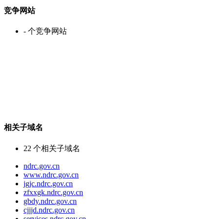
竞争网站
-
个竞争网站
相关子域名
22
个相关子域名
ndrc.gov.cn
www.ndrc.gov.cn
jgjc.ndrc.gov.cn
zfxxgk.ndrc.gov.cn
gbdy.ndrc.gov.cn
cjjjd.ndrc.gov.cn
services.ndrc.gov.cn