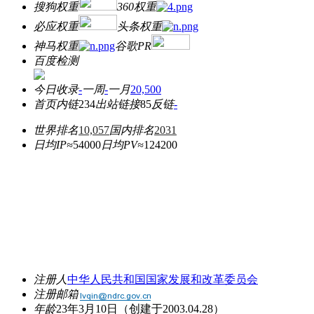
搜狗权重
360权重
必应权重
头条权重
神马权重
谷歌PR
百度检测
今日收录
-
一周
-
一月
20,500
首页内链
234
出站链接
85
反链
-
世界排名
10,057
国内排名
2031
日均IP≈
54000
日均PV≈
124200
注册人
中华人民共和国国家发展和改革委员会
注册邮箱
年龄
23年3月10日
（创建于2003.04.28）