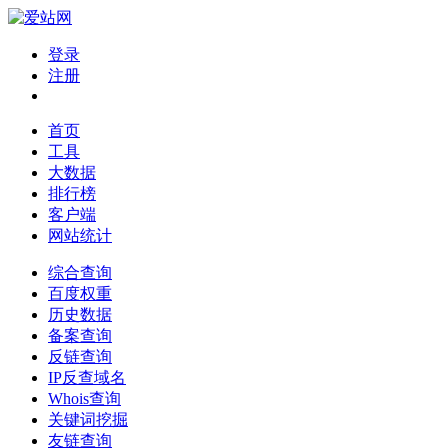
登录
注册
首页
工具
大数据
排行榜
客户端
网站统计
综合查询
百度权重
历史数据
备案查询
反链查询
IP反查域名
Whois查询
关键词挖掘
友链查询