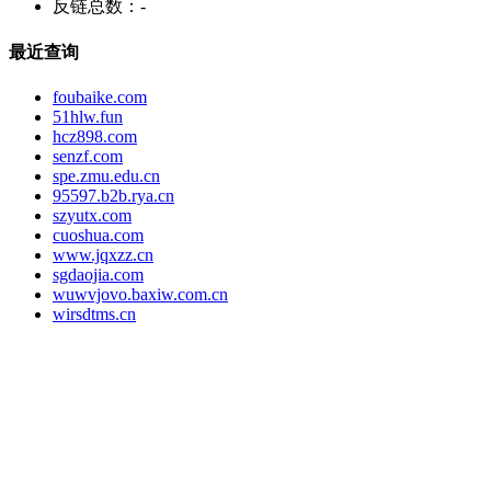
反链总数：
-
最近查询
foubaike.com
51hlw.fun
hcz898.com
senzf.com
spe.zmu.edu.cn
95597.b2b.rya.cn
szyutx.com
cuoshua.com
www.jqxzz.cn
sgdaojia.com
wuwvjovo.baxiw.com.cn
wirsdtms.cn