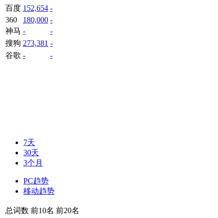
百度
152,654
-
360
180,000
-
神马
-
-
搜狗
273,381
-
谷歌
-
-
7天
30天
3个月
PC趋势
移动趋势
总词数
前10名
前20名