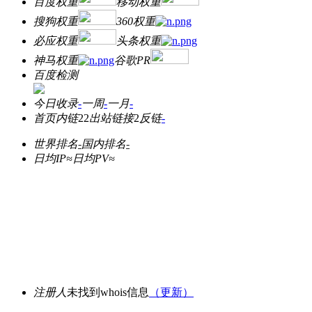
百度权重
移动权重
搜狗权重
360权重
必应权重
头条权重
神马权重
谷歌PR
百度检测
今日收录
-
一周
-
一月
-
首页内链
22
出站链接
2
反链
-
世界排名
-
国内排名
-
日均IP≈
日均PV≈
注册人
未找到whois信息
（更新）