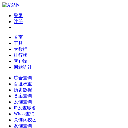
登录
注册
首页
工具
大数据
排行榜
客户端
网站统计
综合查询
百度权重
历史数据
备案查询
反链查询
IP反查域名
Whois查询
关键词挖掘
友链查询