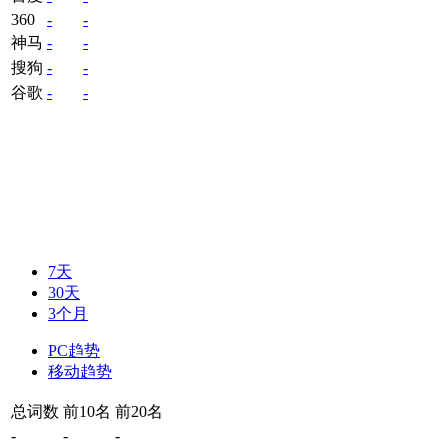
360
-
-
神马
-
-
搜狗
-
-
谷歌
-
-
7天
30天
3个月
PC趋势
移动趋势
总词数
前10名
前20名
-
-
-