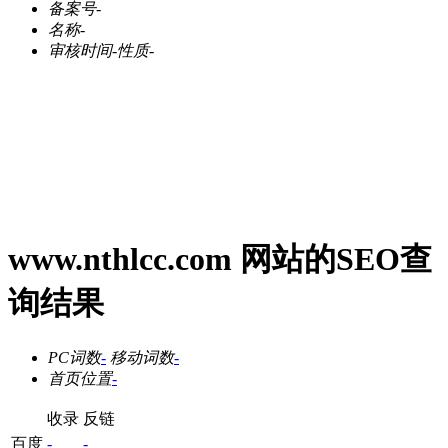
备案号
-
名称
-
审核时间
-
性质
-
www.nthlcc.com 网站的SEO查
询结果
PC词数
-
移动词数
-
首页位置
-
收录
反链
百度
-
-