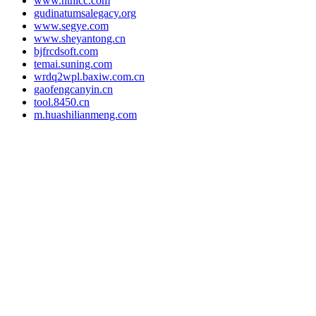
www.nthlcc.com
gudinatumsalegacy.org
www.segye.com
www.sheyantong.cn
bjfrcdsoft.com
temai.suning.com
wrdq2wpl.baxiw.com.cn
gaofengcanyin.cn
tool.8450.cn
m.huashilianmeng.com