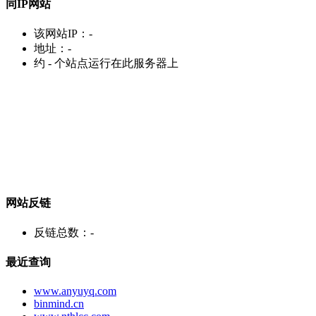
同IP网站
该网站IP：
-
地址：
-
约
-
个站点运行在此服务器上
网站反链
反链总数：
-
最近查询
www.anyuyq.com
binmind.cn