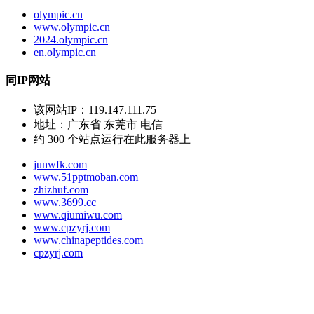
olympic.cn
www.olympic.cn
2024.olympic.cn
en.olympic.cn
同IP网站
该网站IP：
119.147.111.75
地址：
广东省 东莞市 电信
约
300
个站点运行在此服务器上
junwfk.com
www.51pptmoban.com
zhizhuf.com
www.3699.cc
www.qiumiwu.com
www.cpzyrj.com
www.chinapeptides.com
cpzyrj.com