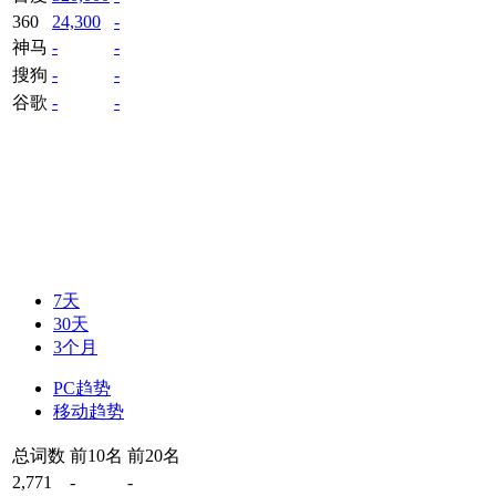
360
24,300
-
神马
-
-
搜狗
-
-
谷歌
-
-
7天
30天
3个月
PC趋势
移动趋势
总词数
前10名
前20名
2,771
-
-