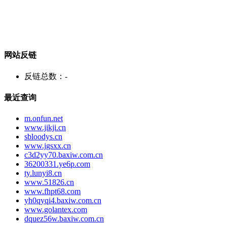
网站反链
反链总数：
-
最近查询
m.onfun.net
www.jikji.cn
sbloodys.cn
www.jgsxx.cn
c3d2yy70.baxiw.com.cn
36200331.ye6p.com
ty.lunyi8.cn
www.51826.cn
www.fhpt68.com
yh0qyqi4.baxiw.com.cn
www.golantex.com
dquez56w.baxiw.com.cn