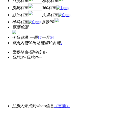
百度权重
移动权重
搜狗权重
360权重
必应权重
头条权重
神马权重
谷歌PR
百度检测
今日收录
-
一周
17
一月
64
首页内链
90
出站链接
10
反链
-
世界排名
-
国内排名
-
日均IP≈
日均PV≈
注册人
未找到whois信息
（更新）