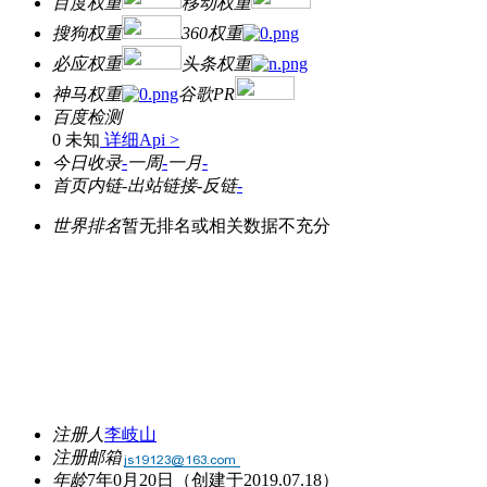
百度权重
移动权重
搜狗权重
360权重
必应权重
头条权重
神马权重
谷歌PR
百度检测
0 未知
详细Api >
今日收录
-
一周
-
一月
-
首页内链
-
出站链接
-
反链
-
世界排名
暂无排名或相关数据不充分
注册人
李岐山
注册邮箱
年龄
7年0月20日
（创建于2019.07.18）