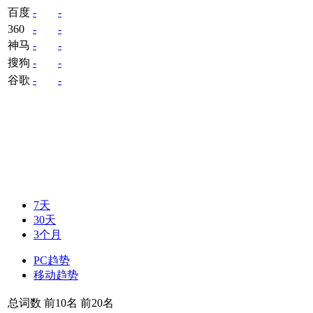
百度
-
-
360
-
-
神马
-
-
搜狗
-
-
谷歌
-
-
7天
30天
3个月
PC趋势
移动趋势
总词数
前10名
前20名