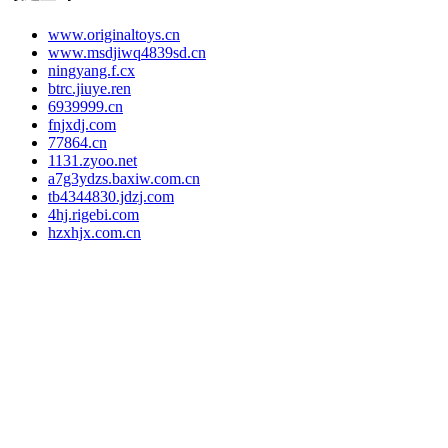
www.originaltoys.cn
www.msdjiwq4839sd.cn
ningyang.f.cx
btrc.jiuye.ren
6939999.cn
fnjxdj.com
77864.cn
1131.zyoo.net
a7g3ydzs.baxiw.com.cn
tb4344830.jdzj.com
4hj.rigebi.com
hzxhjx.com.cn