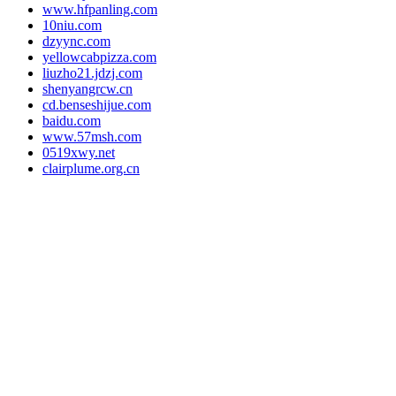
www.hfpanling.com
10niu.com
dzyync.com
yellowcabpizza.com
liuzho21.jdzj.com
shenyangrcw.cn
cd.benseshijue.com
baidu.com
www.57msh.com
0519xwy.net
clairplume.org.cn