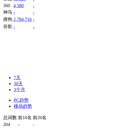
360
4,580
-
神马
-
-
搜狗
2,784,716
-
谷歌
-
-
7天
30天
3个月
PC趋势
移动趋势
总词数
前10名
前20名
204
-
-