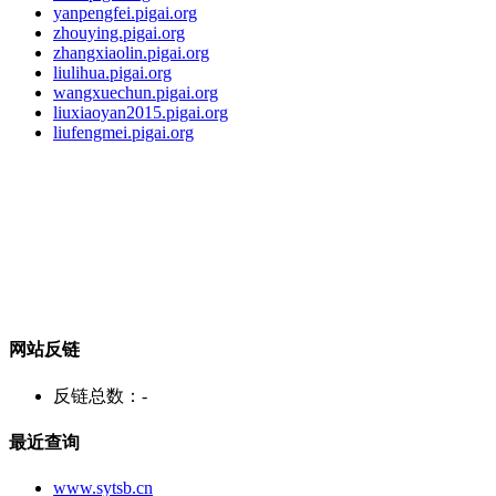
yanpengfei.pigai.org
zhouying.pigai.org
zhangxiaolin.pigai.org
liulihua.pigai.org
wangxuechun.pigai.org
liuxiaoyan2015.pigai.org
liufengmei.pigai.org
网站反链
反链总数：
-
最近查询
www.sytsb.cn