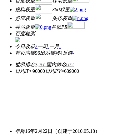
百度权重
移动权重
搜狗权重
360权重
必应权重
头条权重
神马权重
谷歌PR
百度检测
今日收录
2
一周
-
一月
-
首页内链
96
出站链接
4
反链
-
世界排名
3,761
国内排名
672
日均IP≈
90000
日均PV≈
639000
年龄
16年2月22日
（创建于2010.05.18）