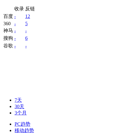
收录
反链
百度
-
12
360
-
5
神马
-
-
搜狗
-
6
谷歌
-
-
7天
30天
3个月
PC趋势
移动趋势