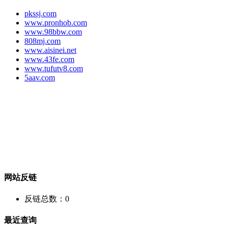
pkssj.com
www.pronhob.com
www.98bbw.com
808mj.com
www.aisinei.net
www.43fe.com
www.tufutv8.com
5aav.com
网站反链
反链总数：
0
最近查询