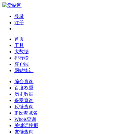
登录
注册
首页
工具
大数据
排行榜
客户端
网站统计
综合查询
百度权重
历史数据
备案查询
反链查询
IP反查域名
Whois查询
关键词挖掘
友链查询