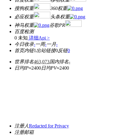
搜狗权重
360权重
必应权重
头条权重
神马权重
谷歌PR
百度检测
0 未知
详细Api >
今日收录
-
一周
-
一月
-
首页内链
1
出站链接
0
反链
0
世界排名
463,073
国内排名
-
日均IP≈
2400
日均PV≈
2400
注册人
Redacted for Privacy
注册邮箱