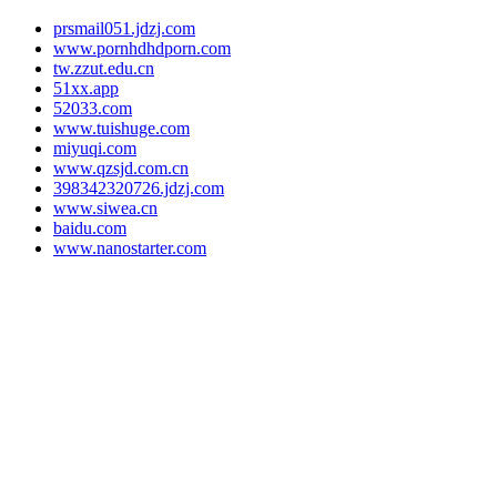
prsmail051.jdzj.com
www.pornhdhdporn.com
tw.zzut.edu.cn
51xx.app
52033.com
www.tuishuge.com
miyuqi.com
www.qzsjd.com.cn
398342320726.jdzj.com
www.siwea.cn
baidu.com
www.nanostarter.com