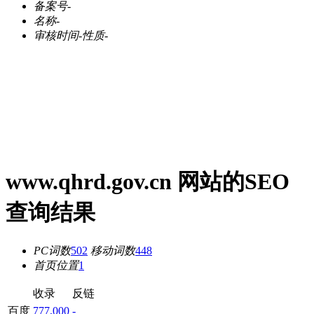
备案号
-
名称
-
审核时间
-
性质
-
www.qhrd.gov.cn 网站的SEO
查询结果
PC词数
502
移动词数
448
首页位置
1
收录
反链
百度
777,000
-