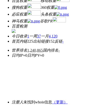
百度权重
移动权重
搜狗权重
360权重
必应权重
头条权重
神马权重
谷歌PR
百度检测
今日收录
1
一周
37
一月
4,120
首页内链
225
出站链接
152
反链
-
世界排名
1,240,865
国内排名
-
日均IP≈
0
日均PV≈
0
注册人
未找到whois信息
（更新）