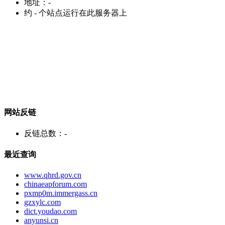
地址：
-
约
-
个站点运行在此服务器上
网站反链
反链总数：
-
最近查询
www.qhrd.gov.cn
chinaeapforum.com
pxmp0m.immergass.cn
gzxylc.com
dict.youdao.com
anyunsi.cn