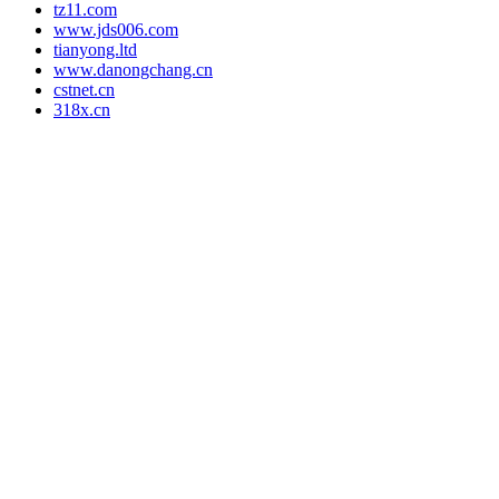
tz11.com
www.jds006.com
tianyong.ltd
www.danongchang.cn
cstnet.cn
318x.cn