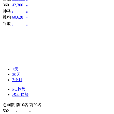
360
42,300
-
神马
-
-
搜狗
60,628
-
谷歌
-
-
7天
30天
3个月
PC趋势
移动趋势
总词数
前10名
前20名
502
-
-