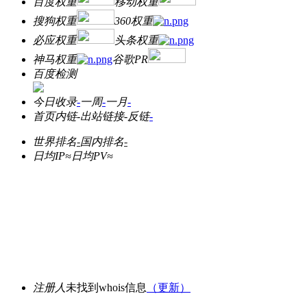
百度权重
移动权重
搜狗权重
360权重
必应权重
头条权重
神马权重
谷歌PR
百度检测
今日收录
-
一周
-
一月
-
首页内链
-
出站链接
-
反链
-
世界排名
-
国内排名
-
日均IP≈
日均PV≈
注册人
未找到whois信息
（更新）