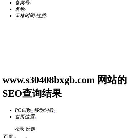
备案号
-
名称
-
审核时间
-
性质
-
www.s30408bxgb.com 网站的
SEO查询结果
PC词数
-
移动词数
-
首页位置
-
收录
反链
百度
-
-