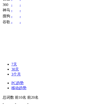
360
-
-
神马
-
-
搜狗
-
-
谷歌
-
-
7天
30天
3个月
PC趋势
移动趋势
总词数
前10名
前20名
-
-
-