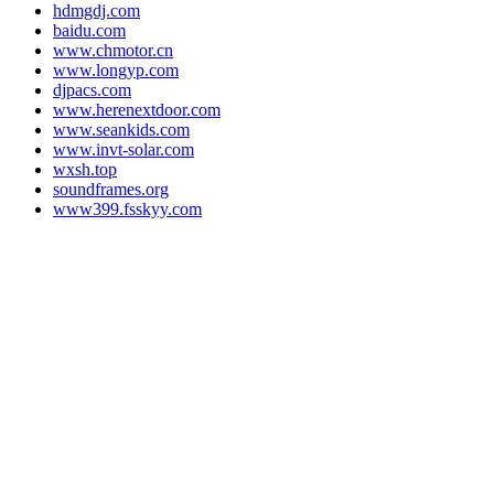
hdmgdj.com
baidu.com
www.chmotor.cn
www.longyp.com
djpacs.com
www.herenextdoor.com
www.seankids.com
www.invt-solar.com
wxsh.top
soundframes.org
www399.fsskyy.com