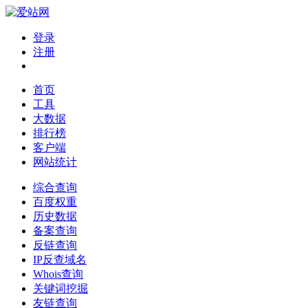
登录
注册
首页
工具
大数据
排行榜
客户端
网站统计
综合查询
百度权重
历史数据
备案查询
反链查询
IP反查域名
Whois查询
关键词挖掘
友链查询