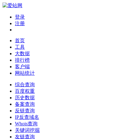
登录
注册
首页
工具
大数据
排行榜
客户端
网站统计
综合查询
百度权重
历史数据
备案查询
反链查询
IP反查域名
Whois查询
关键词挖掘
友链查询