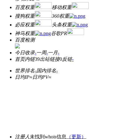
百度权重
移动权重
搜狗权重
360权重
必应权重
头条权重
神马权重
谷歌PR
百度检测
今日收录
-
一周
-
一月
-
首页内链
39
出站链接
0
反链
-
世界排名
-
国内排名
-
日均IP≈
日均PV≈
注册人
未找到whois信息
（更新）