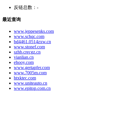
反链总数：
-
最近查询
www.jeppesenks.com
www.schqc.com
bd4461.0514zxw.cn
www.stonef.com
szhb.crecgz.cn
vianlian.cn
ehooy.com
www.gertapfer.com
www.7005m.com
htxktec.com
www.uniteauto.cn
www.epitop.com.cn