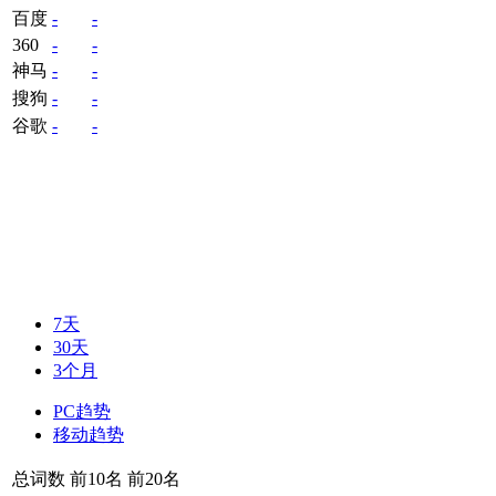
百度
-
-
360
-
-
神马
-
-
搜狗
-
-
谷歌
-
-
7天
30天
3个月
PC趋势
移动趋势
总词数
前10名
前20名