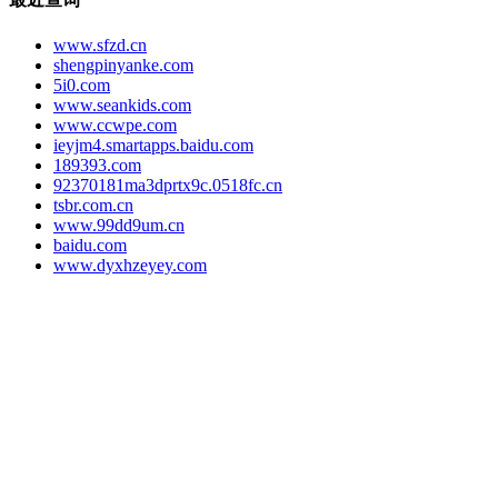
www.sfzd.cn
shengpinyanke.com
5i0.com
www.seankids.com
www.ccwpe.com
ieyjm4.smartapps.baidu.com
189393.com
92370181ma3dprtx9c.0518fc.cn
tsbr.com.cn
www.99dd9um.cn
baidu.com
www.dyxhzeyey.com