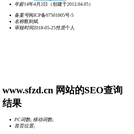
年龄
14年4月2日
（创建于2012.04.05）
备案号
闽ICP备07501005号-5
名称
蔡则斌
审核时间
2018-05-25
性质
个人
www.sfzd.cn 网站的SEO查询
结果
PC词数
-
移动词数
-
首页位置
-