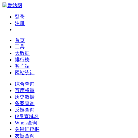
登录
注册
首页
工具
大数据
排行榜
客户端
网站统计
综合查询
百度权重
历史数据
备案查询
反链查询
IP反查域名
Whois查询
关键词挖掘
友链查询