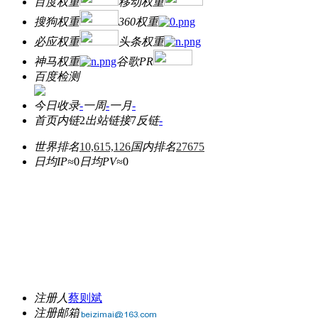
百度权重
移动权重
搜狗权重
360权重
必应权重
头条权重
神马权重
谷歌PR
百度检测
今日收录
-
一周
-
一月
-
首页内链
2
出站链接
7
反链
-
世界排名
10,615,126
国内排名
27675
日均IP≈
0
日均PV≈
0
注册人
蔡则斌
注册邮箱