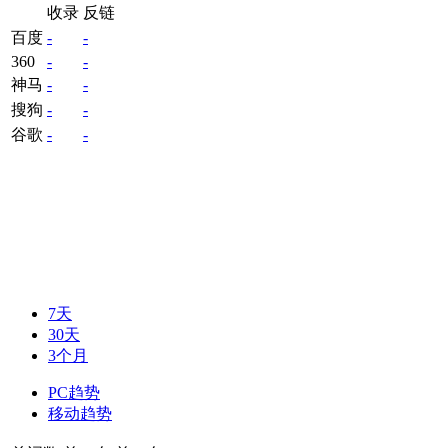
收录
反链
百度
-
-
360
-
-
神马
-
-
搜狗
-
-
谷歌
-
-
7天
30天
3个月
PC趋势
移动趋势