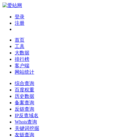
登录
注册
首页
工具
大数据
排行榜
客户端
网站统计
综合查询
百度权重
历史数据
备案查询
反链查询
IP反查域名
Whois查询
关键词挖掘
友链查询