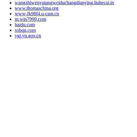
wangzhiwenyutangweiduchangdianying.liuhecai.in
www.thomaschina.org
www-fk98f4.u-cam.cn
m.win7999.com
baidu.com
xsbqg.com
ygj.yn.gov.cn