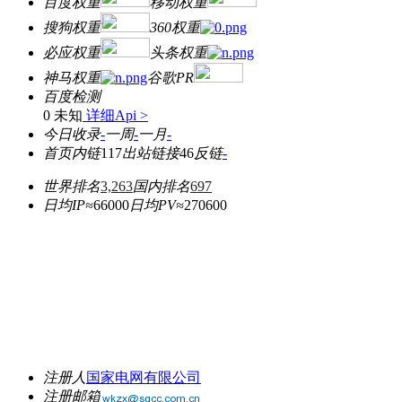
百度权重
移动权重
搜狗权重
360权重
必应权重
头条权重
神马权重
谷歌PR
百度检测
0 未知
详细Api >
今日收录
-
一周
-
一月
-
首页内链
117
出站链接
46
反链
-
世界排名
3,263
国内排名
697
日均IP≈
66000
日均PV≈
270600
注册人
国家电网有限公司
注册邮箱