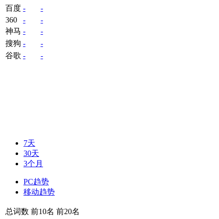
百度
-
-
360
-
-
神马
-
-
搜狗
-
-
谷歌
-
-
7天
30天
3个月
PC趋势
移动趋势
总词数
前10名
前20名