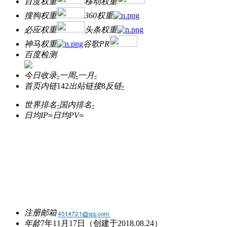
百度权重
移动权重
搜狗权重
360权重
必应权重
头条权重
神马权重
谷歌PR
百度检测
今日收录
-
一周
-
一月
-
首页内链
142
出站链接
8
反链
-
世界排名
-
国内排名
-
日均IP≈
日均PV≈
注册邮箱
年龄
7年11月17日
（创建于2018.08.24）