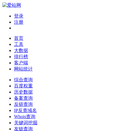
登录
注册
首页
工具
大数据
排行榜
客户端
网站统计
综合查询
百度权重
历史数据
备案查询
反链查询
IP反查域名
Whois查询
关键词挖掘
友链查询