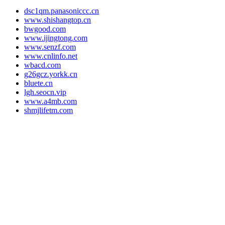
dsc1qm.panasoniccc.cn
www.shishangtop.cn
bwgood.com
www.ijingtong.com
www.senzf.com
www.cnlinfo.net
wbacd.com
g26gcz.yorkk.cn
bluete.cn
lgh.seocn.vip
www.a4mb.com
shmjlifetm.com