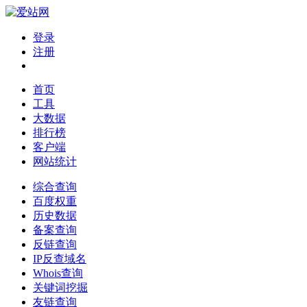
登录
注册
首页
工具
大数据
排行榜
客户端
网站统计
综合查询
百度权重
历史数据
备案查询
反链查询
IP反查域名
Whois查询
关键词挖掘
友链查询