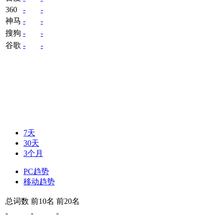
360
-
-
神马
-
-
搜狗
-
-
谷歌
-
-
7天
30天
3个月
PC趋势
移动趋势
总词数
前10名
前20名
-
-
-