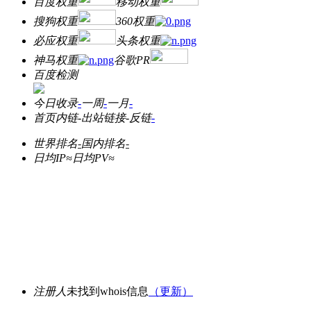
百度权重
移动权重
搜狗权重
360权重
必应权重
头条权重
神马权重
谷歌PR
百度检测
今日收录
-
一周
-
一月
-
首页内链
-
出站链接
-
反链
-
世界排名
-
国内排名
-
日均IP≈
日均PV≈
注册人
未找到whois信息
（更新）