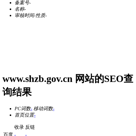
备案号
-
名称
-
审核时间
-
性质
-
www.shzb.gov.cn 网站的SEO查
询结果
PC词数
-
移动词数
-
首页位置
-
收录
反链
百度
-
-