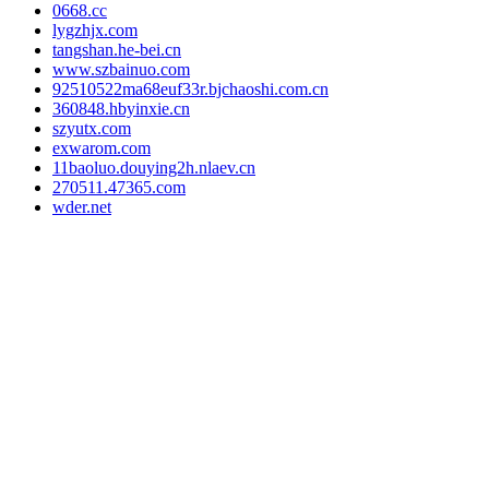
0668.cc
lygzhjx.com
tangshan.he-bei.cn
www.szbainuo.com
92510522ma68euf33r.bjchaoshi.com.cn
360848.hbyinxie.cn
szyutx.com
exwarom.com
11baoluo.douying2h.nlaev.cn
270511.47365.com
wder.net