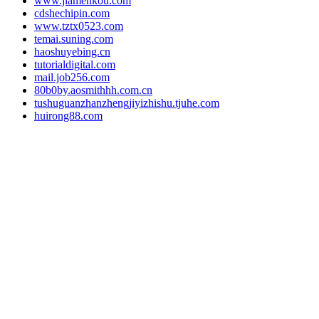
www.jiamenkou.com
cdshechipin.com
www.tztx0523.com
temai.suning.com
haoshuyebing.cn
tutorialdigital.com
mail.job256.com
80b0by.aosmithhh.com.cn
tushuguanzhanzhengjiyizhishu.tjuhe.com
huirong88.com