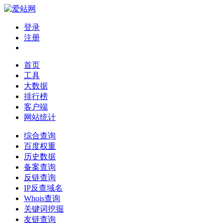
登录
注册
首页
工具
大数据
排行榜
客户端
网站统计
综合查询
百度权重
历史数据
备案查询
反链查询
IP反查域名
Whois查询
关键词挖掘
友链查询