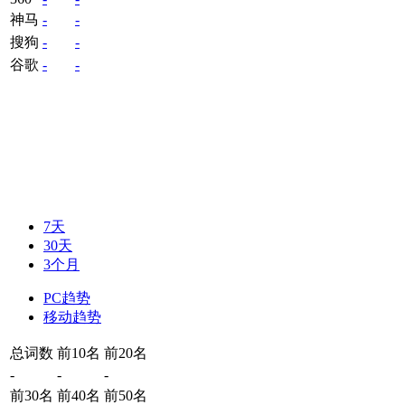
神马
-
-
搜狗
-
-
谷歌
-
-
7天
30天
3个月
PC趋势
移动趋势
总词数
前10名
前20名
-
-
-
前30名
前40名
前50名