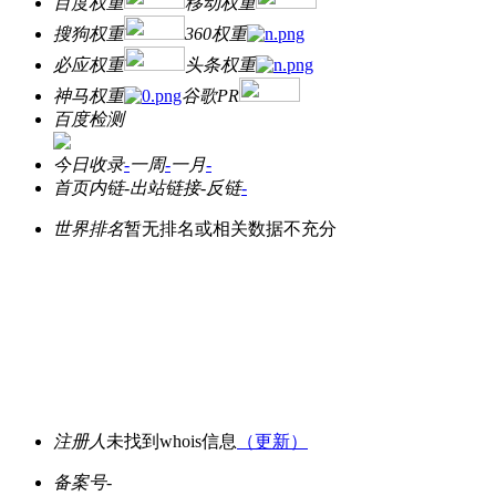
百度权重
移动权重
搜狗权重
360权重
必应权重
头条权重
神马权重
谷歌PR
百度检测
今日收录
-
一周
-
一月
-
首页内链
-
出站链接
-
反链
-
世界排名
暂无排名或相关数据不充分
注册人
未找到whois信息
（更新）
备案号
-