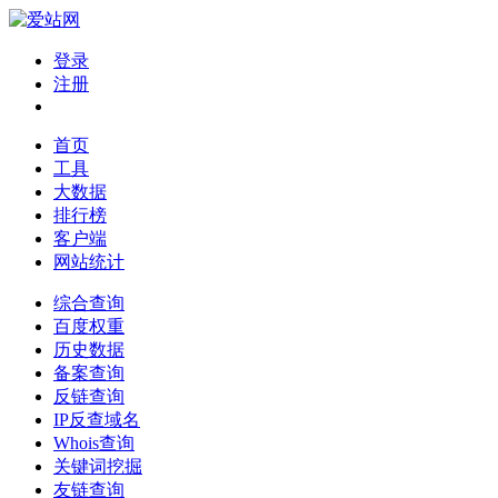
登录
注册
首页
工具
大数据
排行榜
客户端
网站统计
综合查询
百度权重
历史数据
备案查询
反链查询
IP反查域名
Whois查询
关键词挖掘
友链查询