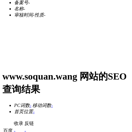
备案号
-
名称
-
审核时间
-
性质
-
www.soquan.wang 网站的SEO
查询结果
PC词数
-
移动词数
-
首页位置
-
收录
反链
百度
-
-