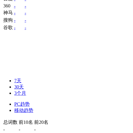
360
-
-
神马
-
-
搜狗
-
-
谷歌
-
-
7天
30天
3个月
PC趋势
移动趋势
总词数
前10名
前20名
-
-
-