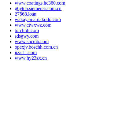
www.coatings.hc360.com
g6ytda.siemenss.com.cn
27568.loan
wakayama-nakodo.com
www.ctwxwz.com
torch56.com
sdsgwy.com
www.shcmb.com
opexjv.boschh.com.cn
jizai11.com
www.hy23zx.cn