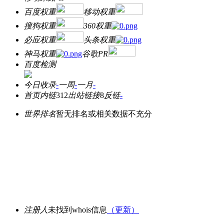
百度权重
移动权重
搜狗权重
360权重
必应权重
头条权重
神马权重
谷歌PR
百度检测
今日收录
-
一周
-
一月
-
首页内链
312
出站链接
8
反链
-
世界排名
暂无排名或相关数据不充分
注册人
未找到whois信息
（更新）