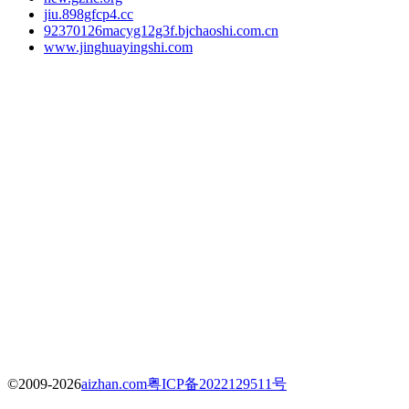
jiu.898gfcp4.cc
92370126macyg12g3f.bjchaoshi.com.cn
www.jinghuayingshi.com
©2009-2026
aizhan.com
粤ICP备2022129511号