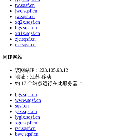
tw.sqsf.cn
jwc.sqsf.cn
jw.sqsf.cn
xq2x.sqsf.cn
bgs.sqsf.cn
xq1x.sqsf.cn
zjc.sqsf.cn
rsc.sqsf.cn
同IP网站
该网站IP：
223.105.93.12
地址：
江苏 移动
约
17
个站点运行在此服务器上
bgs.sqsf.cn
www.sqsf.cn
sqsf.cn
ysx.sqsf.cn
lyglx.sqsf.cn
xgc.sqsf.cn
rsc.sqsf.cn
bwc.sqsf.cn