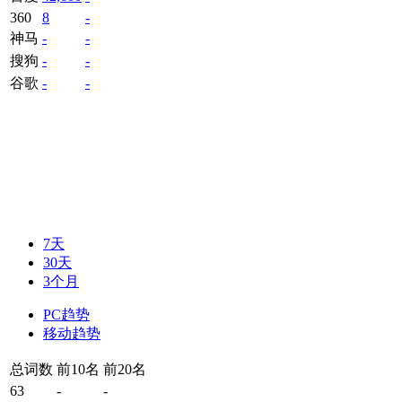
360
8
-
神马
-
-
搜狗
-
-
谷歌
-
-
7天
30天
3个月
PC趋势
移动趋势
总词数
前10名
前20名
63
-
-