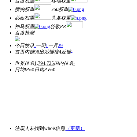
百度权重
移动权重
搜狗权重
360权重
必应权重
头条权重
神马权重
谷歌PR
百度检测
今日收录
-
一周
1
一月
29
首页内链
96
出站链接
4
反链
-
世界排名
1,794,725
国内排名
-
日均IP≈
0
日均PV≈
0
注册人
未找到whois信息
（更新）