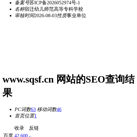
备案号
苏ICP备2026052974号-1
名称
宿迁幼儿师范高等专科学校
审核时间
2026-08-03
性质
事业单位
www.sqsf.cn 网站的SEO查询结
果
PC词数
63
移动词数
46
首页位置
1
收录
反链
百度
42,600
-