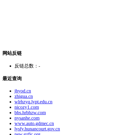
网站反链
反链总数：
-
最近查询
jhyod.cn
zhigua.cn
wlrhzyq.lypt.edu.cn
nicozy1.com
bbs.hrbhzw.com
nysanhe.com
www.auto.gdmec.cn
lysfy.hunancourt.gov.cn
new.gzfic.org