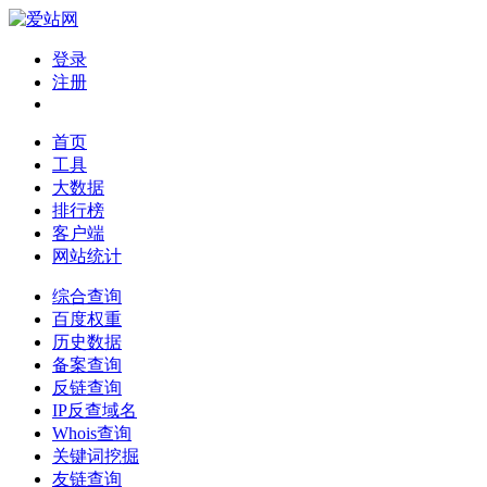
登录
注册
首页
工具
大数据
排行榜
客户端
网站统计
综合查询
百度权重
历史数据
备案查询
反链查询
IP反查域名
Whois查询
关键词挖掘
友链查询