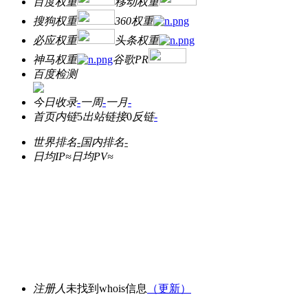
百度权重
移动权重
搜狗权重
360权重
必应权重
头条权重
神马权重
谷歌PR
百度检测
今日收录
-
一周
-
一月
-
首页内链
5
出站链接
0
反链
-
世界排名
-
国内排名
-
日均IP≈
日均PV≈
注册人
未找到whois信息
（更新）