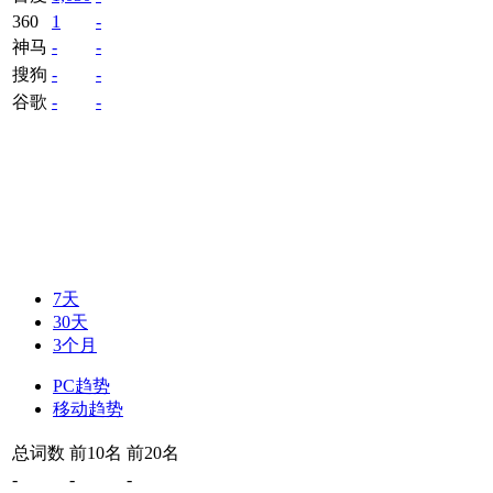
360
1
-
神马
-
-
搜狗
-
-
谷歌
-
-
7天
30天
3个月
PC趋势
移动趋势
总词数
前10名
前20名
-
-
-