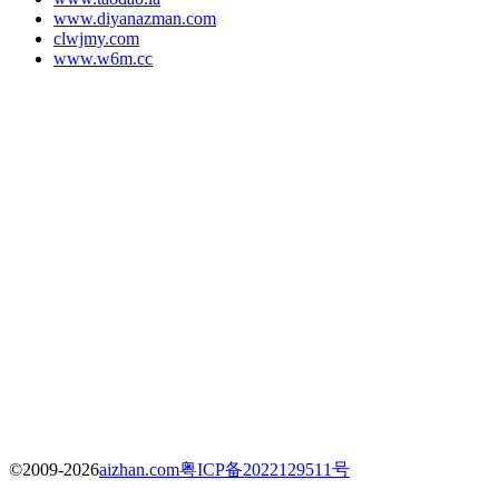
www.diyanazman.com
clwjmy.com
www.w6m.cc
©2009-2026
aizhan.com
粤ICP备2022129511号