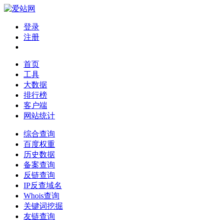
登录
注册
首页
工具
大数据
排行榜
客户端
网站统计
综合查询
百度权重
历史数据
备案查询
反链查询
IP反查域名
Whois查询
关键词挖掘
友链查询