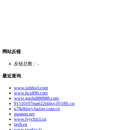
网站反链
反链总数：
-
最近查询
www.sxbhscl.com
www.hcz898.com
www.guolu888888.com
91510107ma622nl4xy.0518fc.cn
u78z8pwv.baxiw.com.cn
qqqqqq.net
www.lyycbzcl.cn
jav8.eu
www.taodao.la