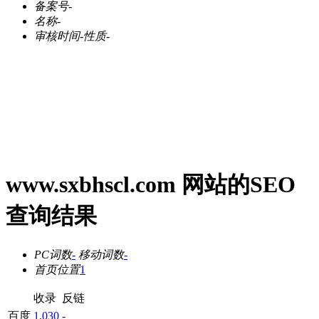
备案号
-
名称
-
审核时间
-
性质
-
www.sxbhscl.com 网站的SEO
查询结果
PC词数
-
移动词数
-
首页位置
1
收录
反链
百度
1,030
-