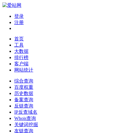
登录
注册
首页
工具
大数据
排行榜
客户端
网站统计
综合查询
百度权重
历史数据
备案查询
反链查询
IP反查域名
Whois查询
关键词挖掘
友链查询