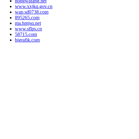
hongwafang.net
www.xxjkq.gov.cn
wap.sd0738.com
895265.com
ma.hmjsq.net
www.sflps.cn
58715.com
bigrafik.com