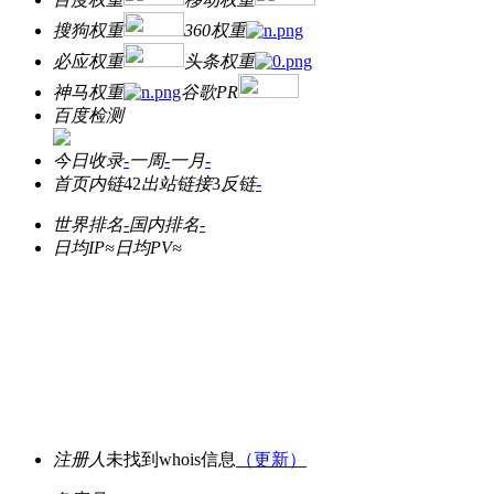
搜狗权重
360权重
必应权重
头条权重
神马权重
谷歌PR
百度检测
今日收录
-
一周
-
一月
-
首页内链
42
出站链接
3
反链
-
世界排名
-
国内排名
-
日均IP≈
日均PV≈
注册人
未找到whois信息
（更新）