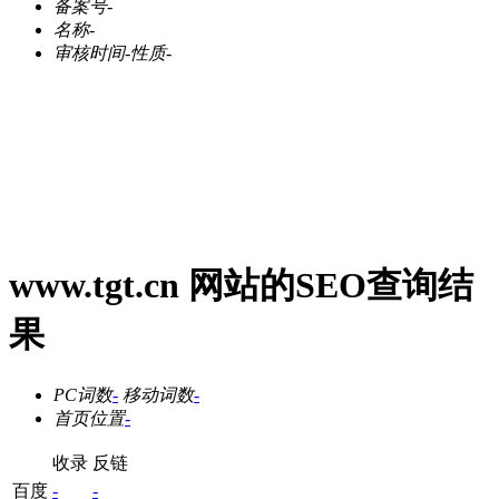
备案号
-
名称
-
审核时间
-
性质
-
www.tgt.cn 网站的SEO查询结
果
PC词数
-
移动词数
-
首页位置
-
收录
反链
百度
-
-