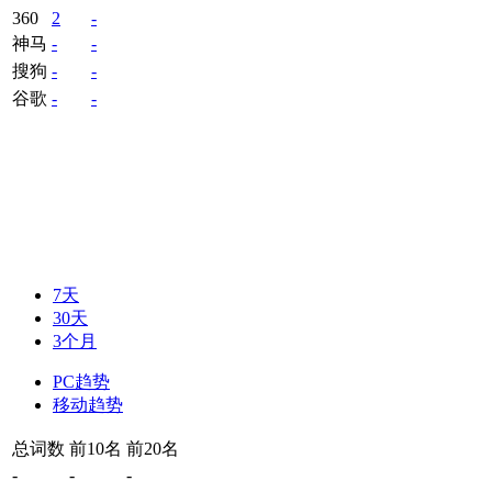
360
2
-
神马
-
-
搜狗
-
-
谷歌
-
-
7天
30天
3个月
PC趋势
移动趋势
总词数
前10名
前20名
-
-
-