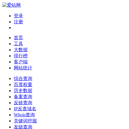
登录
注册
首页
工具
大数据
排行榜
客户端
网站统计
综合查询
百度权重
历史数据
备案查询
反链查询
IP反查域名
Whois查询
关键词挖掘
友链查询