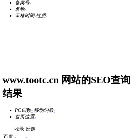
备案号
-
名称
-
审核时间
-
性质
-
www.tootc.cn 网站的SEO查询
结果
PC词数
-
移动词数
-
首页位置
-
收录
反链
百度
-
-