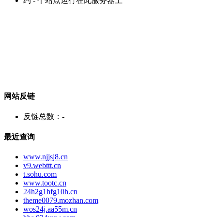
约
-
个站点运行在此服务器上
网站反链
反链总数：
-
最近查询
www.njjsj8.cn
v9.webttt.cn
t.sohu.com
www.tootc.cn
24h2g1hfg10h.cn
theme0079.mozhan.com
wos24j.aa55m.cn