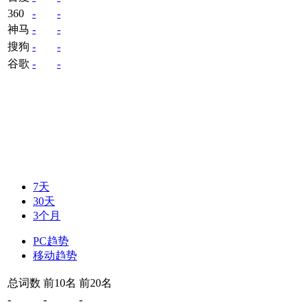
360
-
-
神马
-
-
搜狗
-
-
谷歌
-
-
7天
30天
3个月
PC趋势
移动趋势
总词数
前10名
前20名
-
-
-