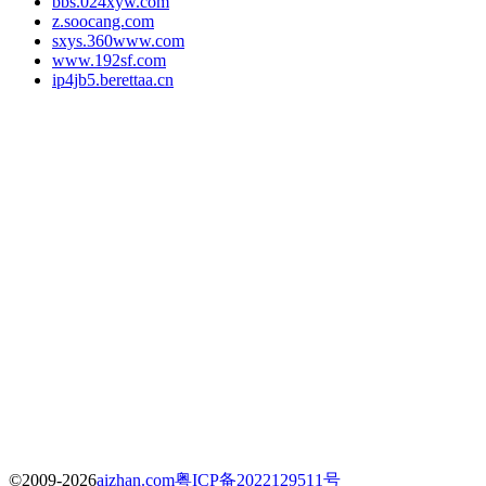
bbs.024xyw.com
z.soocang.com
sxys.360www.com
www.192sf.com
ip4jb5.berettaa.cn
©2009-2026
aizhan.com
粤ICP备2022129511号