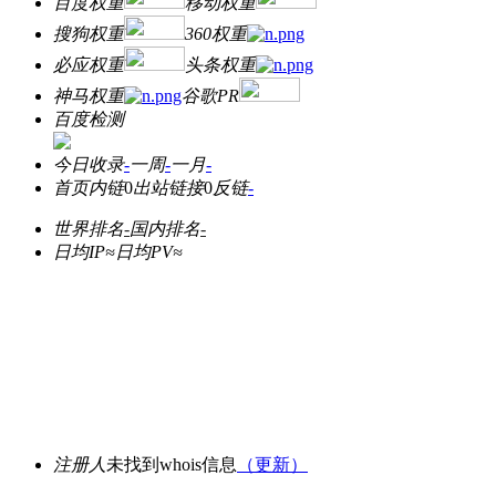
百度权重
移动权重
搜狗权重
360权重
必应权重
头条权重
神马权重
谷歌PR
百度检测
今日收录
-
一周
-
一月
-
首页内链
0
出站链接
0
反链
-
世界排名
-
国内排名
-
日均IP≈
日均PV≈
注册人
未找到whois信息
（更新）