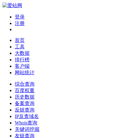
登录
注册
首页
工具
大数据
排行榜
客户端
网站统计
综合查询
百度权重
历史数据
备案查询
反链查询
IP反查域名
Whois查询
关键词挖掘
友链查询