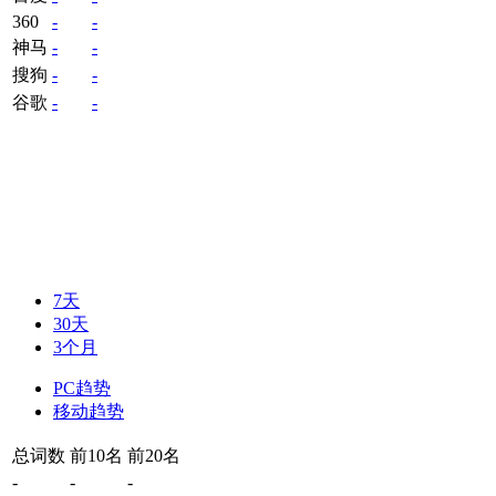
360
-
-
神马
-
-
搜狗
-
-
谷歌
-
-
7天
30天
3个月
PC趋势
移动趋势
总词数
前10名
前20名
-
-
-