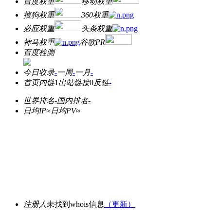
百度权重
移动权重
搜狗权重
360权重
必应权重
头条权重
神马权重
谷歌PR
百度检测
今日收录
-
一周
-
一月
-
首页内链
1
出站链接
0
反链
-
世界排名
-
国内排名
-
日均IP≈
日均PV≈
注册人
未找到whois信息
（更新）