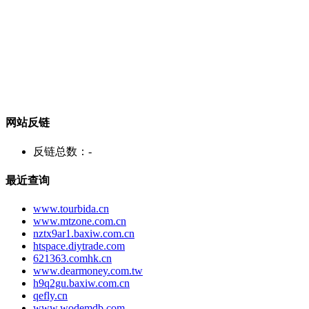
网站反链
反链总数：
-
最近查询
www.tourbida.cn
www.mtzone.com.cn
nztx9ar1.baxiw.com.cn
htspace.diytrade.com
621363.comhk.cn
www.dearmoney.com.tw
h9q2gu.baxiw.com.cn
qefly.cn
www.wodemdb.com