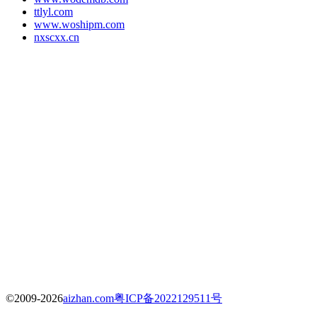
ttlyl.com
www.woshipm.com
nxscxx.cn
©2009-2026
aizhan.com
粤ICP备2022129511号