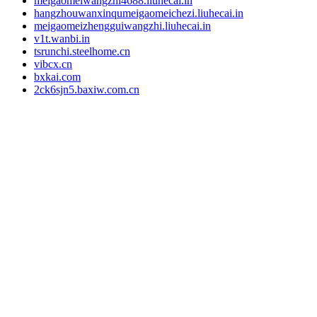
meigaomeiwangzhi4688.liuhecai.in
hangzhouwanxinqumeigaomeichezi.liuhecai.in
meigaomeizhengguiwangzhi.liuhecai.in
v1t.wanbi.in
tsrunchi.steelhome.cn
vibcx.cn
bxkai.com
2ck6sjn5.baxiw.com.cn