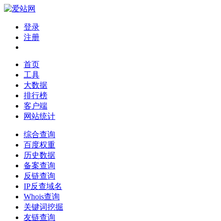
登录
注册
首页
工具
大数据
排行榜
客户端
网站统计
综合查询
百度权重
历史数据
备案查询
反链查询
IP反查域名
Whois查询
关键词挖掘
友链查询