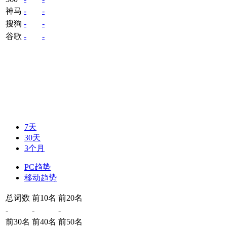
神马
-
-
搜狗
-
-
谷歌
-
-
7天
30天
3个月
PC趋势
移动趋势
总词数
前10名
前20名
-
-
-
前30名
前40名
前50名