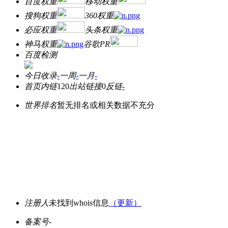
百度权重
移动权重
搜狗权重
360权重
必应权重
头条权重
神马权重
谷歌PR
百度检测
今日收录
-
一周
-
一月
-
首页内链
120
出站链接
0
反链
-
世界排名
暂无排名或相关数据不充分
注册人
未找到whois信息
（更新）
备案号
-