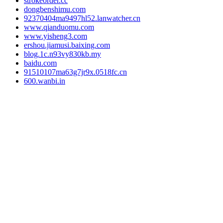
strokeorder.cc
dongbenshimu.com
92370404ma9497hl52.lanwatcher.cn
www.qianduomu.com
www.yisheng3.com
ershou.jiamusi.baixing.com
blog.1c.n93vy830kb.my
baidu.com
91510107ma63g7jr9x.0518fc.cn
600.wanbi.in