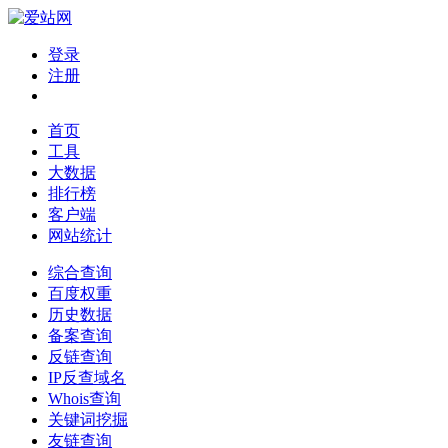
登录
注册
首页
工具
大数据
排行榜
客户端
网站统计
综合查询
百度权重
历史数据
备案查询
反链查询
IP反查域名
Whois查询
关键词挖掘
友链查询