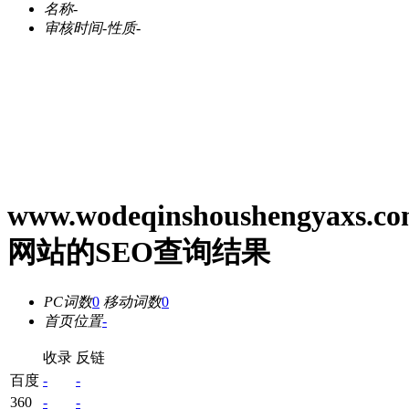
名称
-
审核时间
-
性质
-
www.wodeqinshoushengyaxs.c
网站的SEO查询结果
PC词数
0
移动词数
0
首页位置
-
收录
反链
百度
-
-
360
-
-