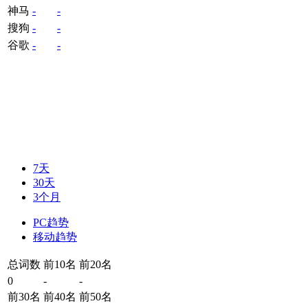
神马
-
-
搜狗
-
-
谷歌
-
-
7天
30天
3个月
PC趋势
移动趋势
总词数
前10名
前20名
0
-
-
前30名
前40名
前50名