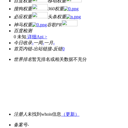
百度权重
移动权重
搜狗权重
360权重
必应权重
头条权重
神马权重
谷歌PR
百度检测
0 未知
详细Api >
今日收录
-
一周
-
一月
-
首页内链
-
出站链接
-
反链
0
世界排名
暂无排名或相关数据不充分
注册人
未找到whois信息
（更新）
备案号
-