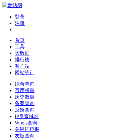
登录
注册
首页
工具
大数据
排行榜
客户端
网站统计
综合查询
百度权重
历史数据
备案查询
反链查询
IP反查域名
Whois查询
关键词挖掘
友链查询