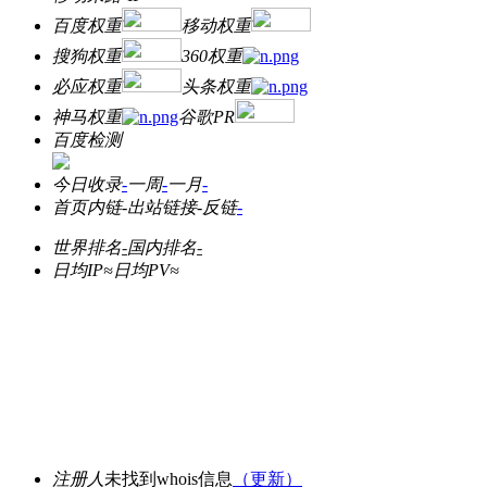
百度权重
移动权重
搜狗权重
360权重
必应权重
头条权重
神马权重
谷歌PR
百度检测
今日收录
-
一周
-
一月
-
首页内链
-
出站链接
-
反链
-
世界排名
-
国内排名
-
日均IP≈
日均PV≈
注册人
未找到whois信息
（更新）