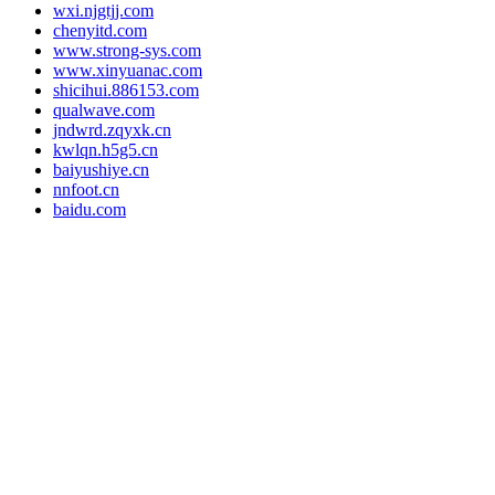
wxi.njgtjj.com
chenyitd.com
www.strong-sys.com
www.xinyuanac.com
shicihui.886153.com
qualwave.com
jndwrd.zqyxk.cn
kwlqn.h5g5.cn
baiyushiye.cn
nnfoot.cn
baidu.com