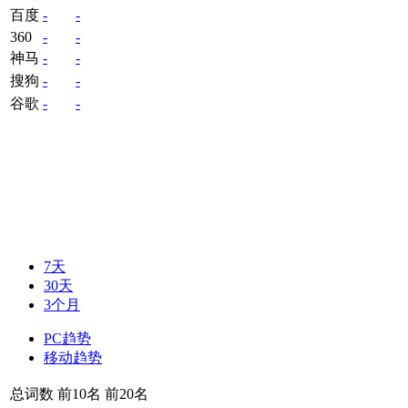
百度
-
-
360
-
-
神马
-
-
搜狗
-
-
谷歌
-
-
7天
30天
3个月
PC趋势
移动趋势
总词数
前10名
前20名