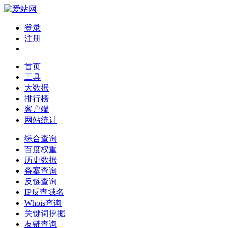
登录
注册
首页
工具
大数据
排行榜
客户端
网站统计
综合查询
百度权重
历史数据
备案查询
反链查询
IP反查域名
Whois查询
关键词挖掘
友链查询