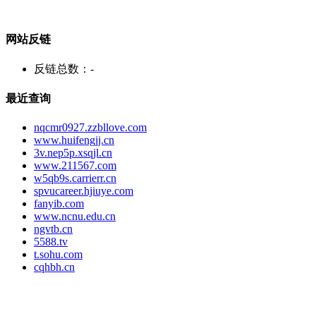
网站反链
反链总数：
-
最近查询
nqcmr0927.zzbllove.com
www.huifengjj.cn
3v.nep5p.xsqjl.cn
www.211567.com
w5qb9s.carrierr.cn
spvucareer.hjiuye.com
fanyib.com
www.ncnu.edu.cn
ngvtb.cn
5588.tv
t.sohu.com
cqhbh.cn