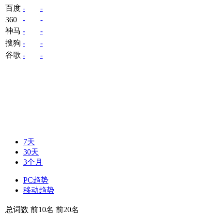
百度
-
-
360
-
-
神马
-
-
搜狗
-
-
谷歌
-
-
7天
30天
3个月
PC趋势
移动趋势
总词数
前10名
前20名