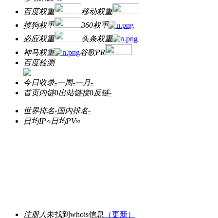
百度权重
移动权重
搜狗权重
360权重
必应权重
头条权重
神马权重
谷歌PR
百度检测
今日收录
-
一周
-
一月
-
首页内链
0
出站链接
0
反链
-
世界排名
-
国内排名
-
日均IP≈
日均PV≈
注册人
未找到whois信息
（更新）