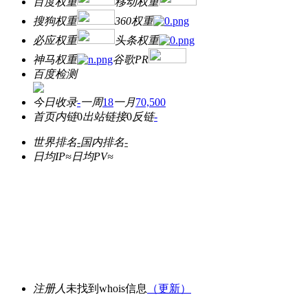
百度权重
移动权重
搜狗权重
360权重
必应权重
头条权重
神马权重
谷歌PR
百度检测
今日收录
-
一周
18
一月
70,500
首页内链
0
出站链接
0
反链
-
世界排名
-
国内排名
-
日均IP≈
日均PV≈
注册人
未找到whois信息
（更新）