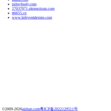
pzhsybssly.com
27037071.sitongzixun.com
tt6655.cn
www.lnfeventdesign.com
©2009-2026
aizhan.com
粤ICP备2022129511号