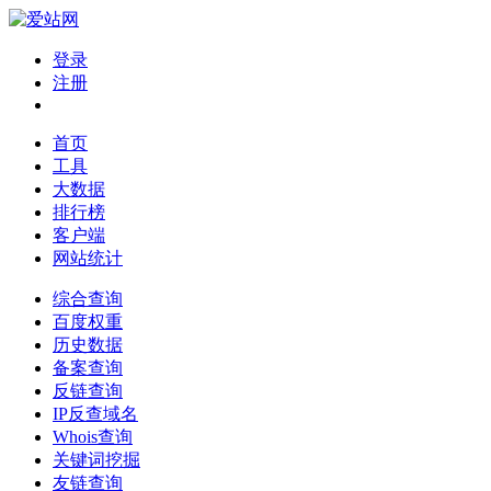
登录
注册
首页
工具
大数据
排行榜
客户端
网站统计
综合查询
百度权重
历史数据
备案查询
反链查询
IP反查域名
Whois查询
关键词挖掘
友链查询