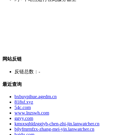
网站反链
反链总数：
-
最近查询
bxbuypihue.agedm.cn
818sf.xyz
54c.com
www.lnzswh.com
ggyy.com
kmsxsqhldzggjyb-chen-zhi-jin.lanwatcher.cn
bjlyfmrmfzx-zhang-mei-yin.lanwatcher.cn
baidu.com