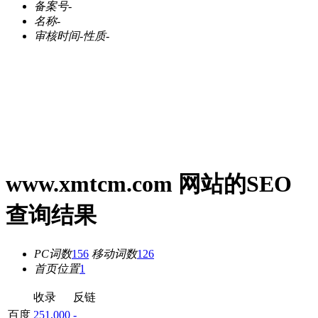
备案号
-
名称
-
审核时间
-
性质
-
www.xmtcm.com 网站的SEO
查询结果
PC词数
156
移动词数
126
首页位置
1
收录
反链
百度
251,000
-