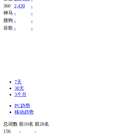
360
2,430
-
神马
-
-
搜狗
-
-
谷歌
-
-
7天
30天
3个月
PC趋势
移动趋势
总词数
前10名
前20名
156
-
-