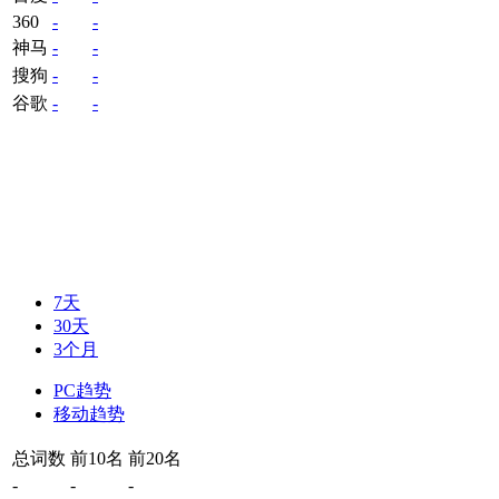
360
-
-
神马
-
-
搜狗
-
-
谷歌
-
-
7天
30天
3个月
PC趋势
移动趋势
总词数
前10名
前20名
-
-
-