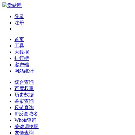
登录
注册
首页
工具
大数据
排行榜
客户端
网站统计
综合查询
百度权重
历史数据
备案查询
反链查询
IP反查域名
Whois查询
关键词挖掘
友链查询