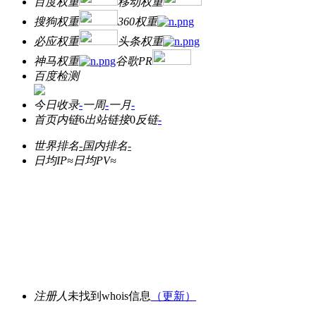
百度权重
移动权重
搜狗权重
360权重
必应权重
头条权重
神马权重
谷歌PR
百度检测
今日收录
-
一周
-
一月
-
首页内链
6
出站链接
0
反链
-
世界排名
-
国内排名
-
日均IP≈
日均PV≈
注册人
未找到whois信息
（更新）