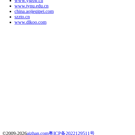
www.yjgsw.cn
www.tynu.edu.cn
china.aojieqipei.com
szzto.cn
www.dlkoo.com
©2009-2026
aizhan.com
粤ICP备2022129511号