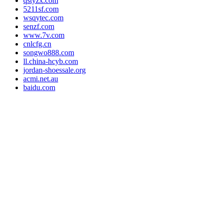
qstyzx.com
5211sf.com
wsqytec.com
senzf.com
www.7v.com
cnlcfg.cn
songwo888.com
ll.china-hcyb.com
jordan-shoessale.org
acmi.net.au
baidu.com