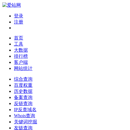
登录
注册
首页
工具
大数据
排行榜
客户端
网站统计
综合查询
百度权重
历史数据
备案查询
反链查询
IP反查域名
Whois查询
关键词挖掘
友链查询