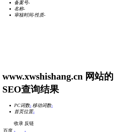
备案号
-
名称
-
审核时间
-
性质
-
www.xwshishang.cn 网站的
SEO查询结果
PC词数
-
移动词数
-
首页位置
-
收录
反链
百度
-
-