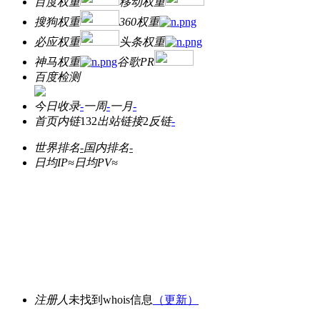
百度权重
移动权重
搜狗权重
360权重
必应权重
头条权重
神马权重
谷歌PR
百度检测
今日收录
-
一周
-
一月
-
首页内链
132
出站链接
2
反链
-
世界排名
-
国内排名
-
日均IP≈
日均PV≈
注册人
未找到whois信息
（更新）