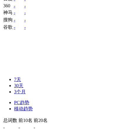
360
-
-
神马
-
-
搜狗
-
-
谷歌
-
-
7天
30天
3个月
PC趋势
移动趋势
总词数
前10名
前20名
-
-
-