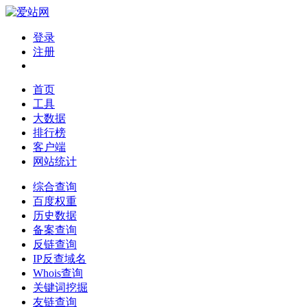
登录
注册
首页
工具
大数据
排行榜
客户端
网站统计
综合查询
百度权重
历史数据
备案查询
反链查询
IP反查域名
Whois查询
关键词挖掘
友链查询