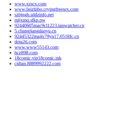
www.xzscx.com
www.lisizhibo.cryingfreesex.com
szbjngh.sddzinfo.net
mijxmq.sfkp.pw
92440605mac9cl1223.lanwatcher.cn
5.changjiangdaoyu.cn
92445322ma4x79yn17.0518fc.cn
dota2ti.com
www.www55143.com
hcz898.com
18comic.vip18comic.ink
cidian.8889992222.com