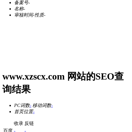
备案号
-
名称
-
审核时间
-
性质
-
www.xzscx.com 网站的SEO查
询结果
PC词数
-
移动词数
-
首页位置
-
收录
反链
百度
-
-