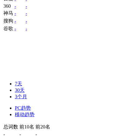
360
-
-
神马
-
-
搜狗
-
-
谷歌
-
-
7天
30天
3个月
PC趋势
移动趋势
总词数
前10名
前20名
-
-
-