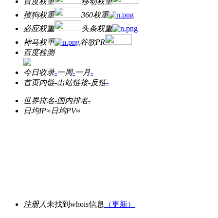
百度权重
移动权重
搜狗权重
360权重
必应权重
头条权重
神马权重
谷歌PR
百度检测
今日收录
-
一周
-
一月
-
首页内链
-
出站链接
-
反链
-
世界排名
-
国内排名
-
日均IP≈
日均PV≈
注册人
未找到whois信息
（更新）