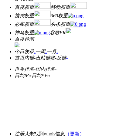
百度权重
移动权重
搜狗权重
360权重
必应权重
头条权重
神马权重
谷歌PR
百度检测
今日收录
-
一周
-
一月
-
首页内链
-
出站链接
-
反链
-
世界排名
-
国内排名
-
日均IP≈
日均PV≈
注册人
未找到whois信息
（更新）