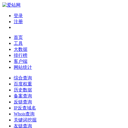
登录
注册
首页
工具
大数据
排行榜
客户端
网站统计
综合查询
百度权重
历史数据
备案查询
反链查询
IP反查域名
Whois查询
关键词挖掘
友链查询