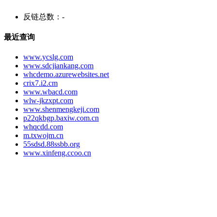
反链总数：
-
最近查询
www.ycslg.com
www.sdcjiankang.com
whcdemo.azurewebsites.net
crix7.i2.cm
www.wbacd.com
wlw-jkzxpt.com
www.shenmengkeji.com
p22qkbgp.baxiw.com.cn
whqcdd.com
m.txwojm.cn
55sdsd.88ssbb.org
www.xinfeng.ccoo.cn