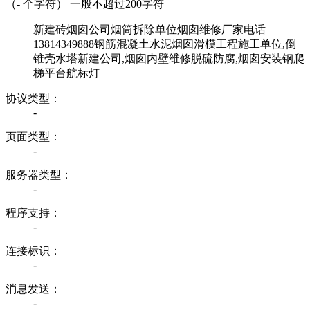
（
-
个字符） 一般不超过200字符
新建砖烟囱公司烟筒拆除单位烟囱维修厂家电话
13814349888钢筋混凝土水泥烟囱滑模工程施工单位,倒
锥壳水塔新建公司,烟囱内壁维修脱硫防腐,烟囱安装钢爬
梯平台航标灯
协议类型：
-
页面类型：
-
服务器类型：
-
程序支持：
-
连接标识：
-
消息发送：
-