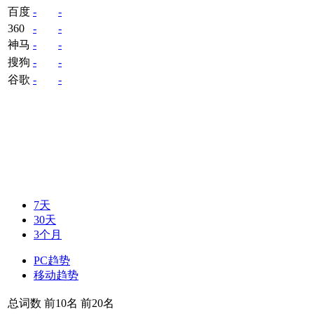
百度
-
-
360
-
-
神马
-
-
搜狗
-
-
谷歌
-
-
7天
30天
3个月
PC趋势
移动趋势
总词数
前10名
前20名