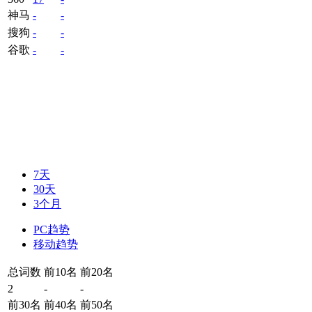
神马
-
-
搜狗
-
-
谷歌
-
-
7天
30天
3个月
PC趋势
移动趋势
总词数
前10名
前20名
2
-
-
前30名
前40名
前50名