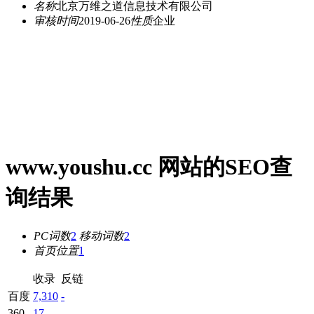
名称
北京万维之道信息技术有限公司
审核时间
2019-06-26
性质
企业
www.youshu.cc 网站的SEO查
询结果
PC词数
2
移动词数
2
首页位置
1
收录
反链
百度
7,310
-
360
17
-