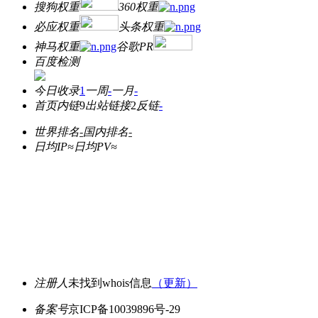
搜狗权重
360权重
必应权重
头条权重
神马权重
谷歌PR
百度检测
今日收录
1
一周
-
一月
-
首页内链
9
出站链接
2
反链
-
世界排名
-
国内排名
-
日均IP≈
日均PV≈
注册人
未找到whois信息
（更新）
备案号
京ICP备10039896号-29