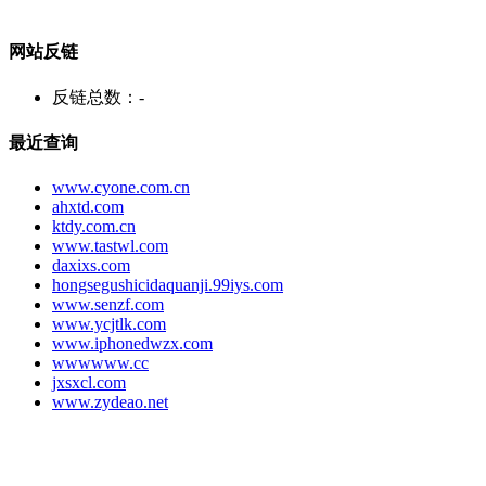
网站反链
反链总数：
-
最近查询
www.cyone.com.cn
ahxtd.com
ktdy.com.cn
www.tastwl.com
daxixs.com
hongsegushicidaquanji.99iys.com
www.senzf.com
www.ycjtlk.com
www.iphonedwzx.com
wwwwww.cc
jxsxcl.com
www.zydeao.net