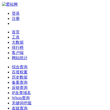
登录
注册
首页
工具
大数据
排行榜
客户端
网站统计
综合查询
百度权重
历史数据
备案查询
反链查询
IP反查域名
Whois查询
关键词挖掘
友链查询