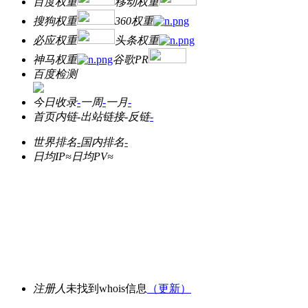
百度权重
移动权重
搜狗权重
360权重
必应权重
头条权重
神马权重
谷歌PR
百度检测
今日收录
-
一周
-
一月
-
首页内链
-
出站链接
-
反链
-
世界排名
-
国内排名
-
日均IP≈
日均PV≈
注册人
未找到whois信息
（更新）