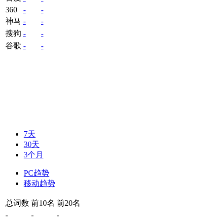
360
-
-
神马
-
-
搜狗
-
-
谷歌
-
-
7天
30天
3个月
PC趋势
移动趋势
总词数
前10名
前20名
-
-
-