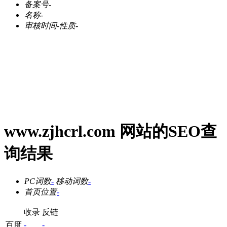
备案号
-
名称
-
审核时间
-
性质
-
www.zjhcrl.com 网站的SEO查
询结果
PC词数
-
移动词数
-
首页位置
-
收录
反链
百度
-
-