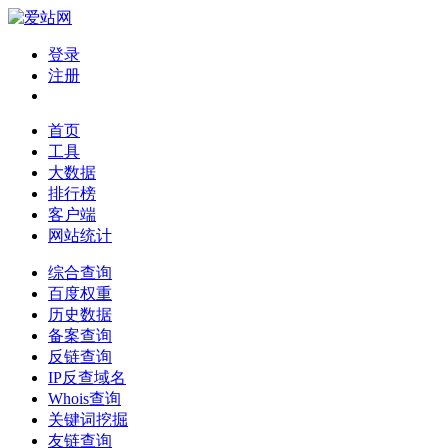
登录
注册
首页
工具
大数据
排行榜
客户端
网站统计
综合查询
百度权重
历史数据
备案查询
反链查询
IP反查域名
Whois查询
关键词挖掘
友链查询