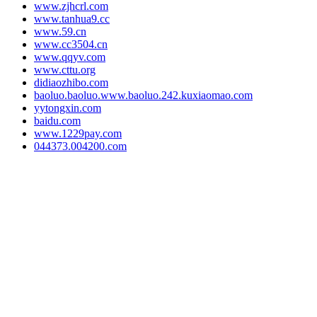
www.zjhcrl.com
www.tanhua9.cc
www.59.cn
www.cc3504.cn
www.qqyv.com
www.cttu.org
didiaozhibo.com
baoluo.baoluo.www.baoluo.242.kuxiaomao.com
yytongxin.com
baidu.com
www.1229pay.com
044373.004200.com