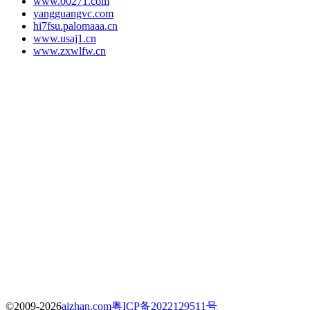
www.00271.com
yangguangvc.com
hi7fsu.palomaaa.cn
www.usaj1.cn
www.zxwlfw.cn
©2009-2026
aizhan.com
粤ICP备2022129511号