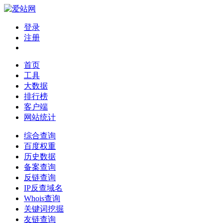
登录
注册
首页
工具
大数据
排行榜
客户端
网站统计
综合查询
百度权重
历史数据
备案查询
反链查询
IP反查域名
Whois查询
关键词挖掘
友链查询