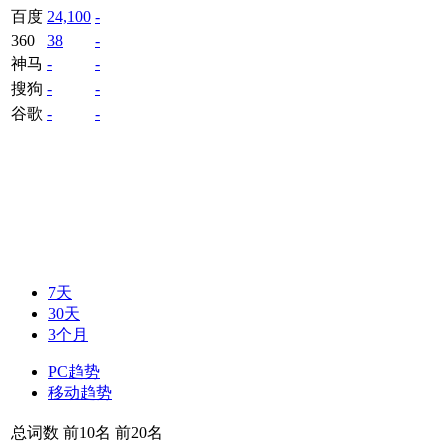
百度
24,100
-
360
38
-
神马
-
-
搜狗
-
-
谷歌
-
-
7天
30天
3个月
PC趋势
移动趋势
总词数
前10名
前20名