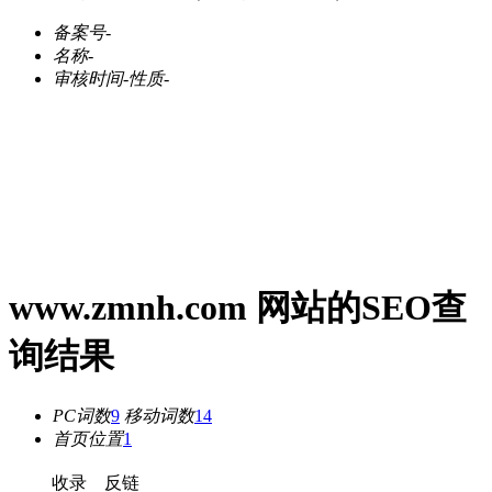
备案号
-
名称
-
审核时间
-
性质
-
www.zmnh.com 网站的SEO查
询结果
PC词数
9
移动词数
14
首页位置
1
收录
反链