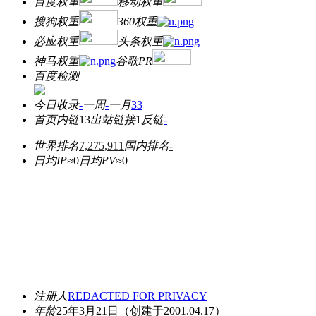
百度权重
移动权重
搜狗权重
360权重
必应权重
头条权重
神马权重
谷歌PR
百度检测
今日收录
-
一周
-
一月
33
首页内链
13
出站链接
1
反链
-
世界排名
7,275,911
国内排名
-
日均IP≈
0
日均PV≈
0
注册人
REDACTED FOR PRIVACY
年龄
25年3月21日
（创建于2001.04.17）