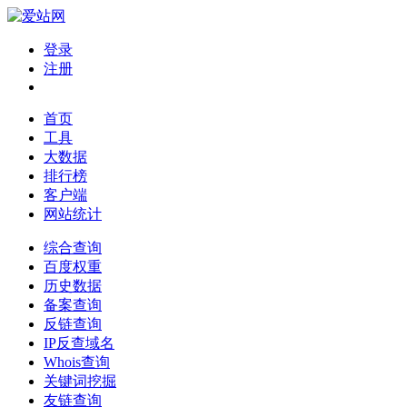
登录
注册
首页
工具
大数据
排行榜
客户端
网站统计
综合查询
百度权重
历史数据
备案查询
反链查询
IP反查域名
Whois查询
关键词挖掘
友链查询