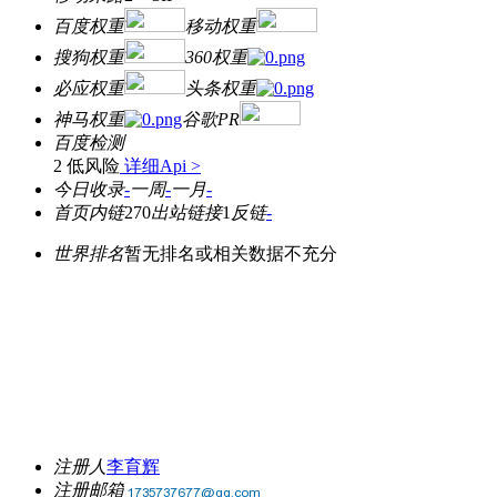
百度权重
移动权重
搜狗权重
360权重
必应权重
头条权重
神马权重
谷歌PR
百度检测
2 低风险
详细Api >
今日收录
-
一周
-
一月
-
首页内链
270
出站链接
1
反链
-
世界排名
暂无排名或相关数据不充分
注册人
李育辉
注册邮箱