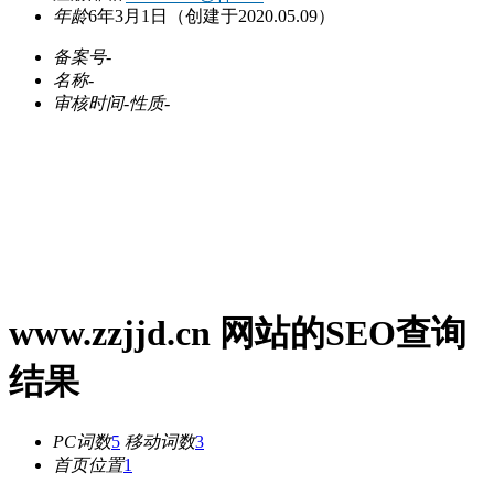
年龄
6年3月1日
（创建于2020.05.09）
备案号
-
名称
-
审核时间
-
性质
-
www.zzjjd.cn 网站的SEO查询
结果
PC词数
5
移动词数
3
首页位置
1