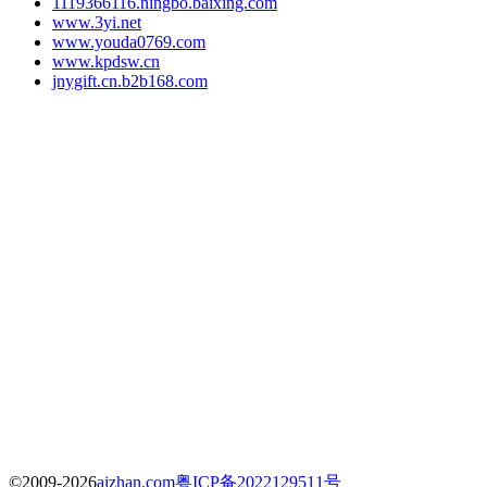
1119366116.ningbo.baixing.com
www.3yi.net
www.youda0769.com
www.kpdsw.cn
jnygift.cn.b2b168.com
©2009-2026
aizhan.com
粤ICP备2022129511号