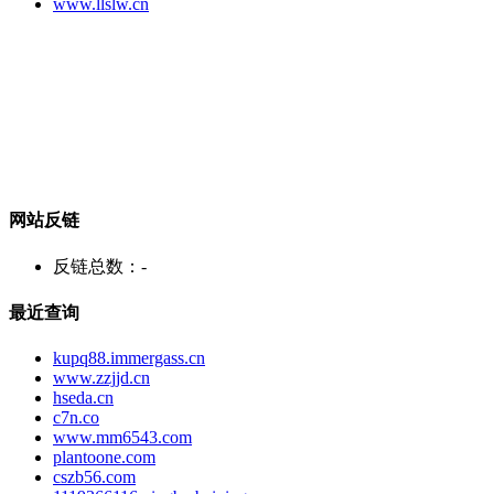
www.llslw.cn
网站反链
反链总数：
-
最近查询
kupq88.immergass.cn
www.zzjjd.cn
hseda.cn
c7n.co
www.mm6543.com
plantoone.com
cszb56.com