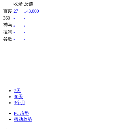
收录
反链
百度
27
143,000
360
-
-
神马
-
-
搜狗
-
-
谷歌
-
-
7天
30天
3个月
PC趋势
移动趋势